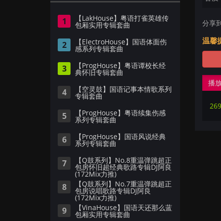
【LakHouse】粤语打雀英雄传
1
分享
包厢实用专辑套曲
温馨
【ElectroHouse】国语体面伤
2
感系列专辑套曲
【ProgHouse】粤语谭校长经
3
典怀旧专辑套曲
播
【空灵鼓】国语记事本情歌系列
4
专辑套曲
26
【ProgHouse】粤语续集伤感
5
系列专辑套曲
【ProgHouse】国语风说经典
6
系列专辑套曲
【Q鼓系列】No.8重温弹跳超正
7
包房怀旧超经典歌路专辑DJ阿良
(172Mix力推)
【Q鼓系列】No.7重温弹跳超正
8
包房说唱歌路专辑DJ阿良
(172Mix力推)
【VinaHouse】国语天还那么蓝
9
包厢实用专辑套曲