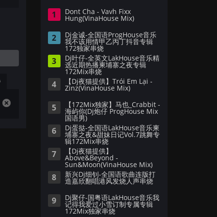
Dont Cha - Vavh Fixx
1
Hung(VinaHouse Mix)
Dj金诚-全国语ProgHouse音乐
2
我不该用情甲乙丙丁抖音专辑
172独家串烧
Dj叶仔-全英文LakHouse音乐精
3
选近期热播柬埔寨之夜专辑
172Mix串烧
播
【Dj夜猫提供】Trói Em Lại -
4
Zinz(VinaHouse Mix)
【172Mix独家】马也_Crabbit -
5
海屿你(Dj炮仔 ProgHouse Mix
国语男)
Dj蛋挞-全国语LakHouse音乐柬
6
埔寨之夜&甜妹日记Vol.7跳舞专
辑172Mix串烧
【Dj夜猫提供】
7
Above&Beyond -
Sun&Moon(VinaHouse Mix)
新兴Dj细钊-全国语歌曲连版打
8
造嘉欣翻唱港风发烧人声串烧
Dj聚仔-国粤语LakHouse音乐我
9
记得我爱过小雪订制专属专辑
172Mix独家串烧