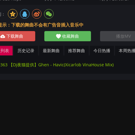
到：
提示：下载的舞曲不会有广告音插入音乐中
下载舞曲
收藏舞曲
播放MV
放列表
历史记录
最新舞曲
推荐舞曲
今日热播
本周热
9363 【Dj夜猫提供】Ghen - Havic(Xicarlob VinaHouse Mix)