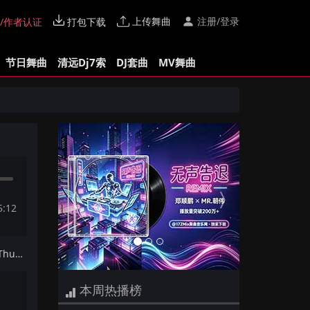
上传舞曲
注册/登录
/作者认证
打包下载
节日舞曲
清远Dj7索
DJ套曲
MV舞曲
Previous
Next
5:12
下一首：【Dj夜猫提供】Gia Vo Thuong Anh Co Duoc Khong - Cukiu(Bchild VinaHouse Mix)
本周热播榜