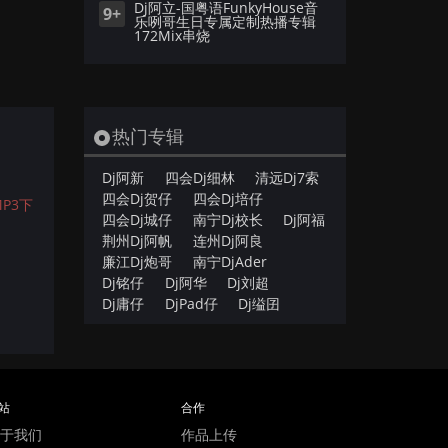
Dj阿立-国粤语FunkyHouse音
9+
乐咧哥生日专属定制热播专辑
172Mix串烧
热门专辑
Dj阿新
四会Dj细林
清远Dj7索
四会Dj贺仔
四会Dj培仔
P3下
四会Dj城仔
南宁Dj校长
Dj阿福
荆州Dj阿帆
连州Dj阿良
廉江Dj炮哥
南宁DjAder
Dj铭仔
Dj阿华
Dj刘超
Dj庸仔
DjPad仔
Dj缢囝
站
合作
于我们
作品上传