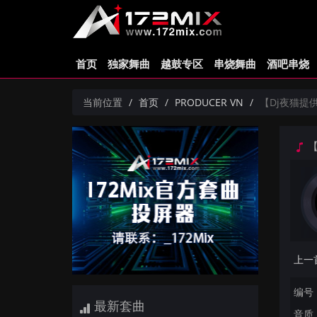
首页
独家舞曲
越鼓专区
串烧舞曲
酒吧串烧
当前位置
首页
PRODUCER VN
【Dj夜猫提供】Gh
【D
编号：
最新套曲
音质：