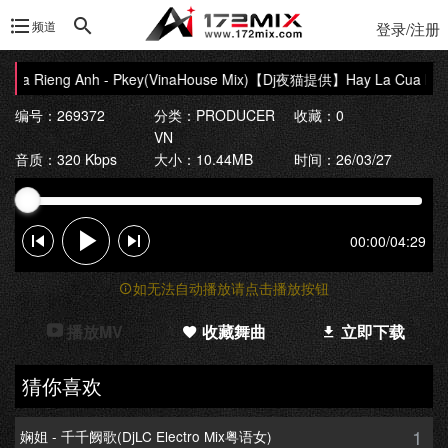
频道
登录/注册
Rieng Anh - Pkey(VinaHouse Mix)
【Dj夜猫提供】Hay La Cua Rieng A
编号：269372
分类：
PRODUCER
收藏：0
VN
音质：320 Kbps
大小：10.44MB
时间：26/03/27
00:00
/
04:29
如无法自动播放请点击播放按钮
播放MV
收藏舞曲
立即下载
猜你喜欢
1
娴姐 - 千千阙歌(DjLC Electro Mix粤语女)