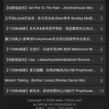
2
【Dj夜猫提供】Set Fire To The Rain - Jet(VinaHouse Mix)
3
王宇宙Leto&乔浚丞 - 若月亮没来(Eltee李亭 Bootleg Mix国语合唱)
4
【172Mix独家】东木木&虎爷慧声慧影 - 我是飘零的尘埃(Dj十三 Melbourne Mix国语男)
5
廉江Dj锋少-国粤语FunkyHouse音乐辞旧迎新带你全新启航跨年专辑172Mix串烧
6
【172Mix独家】古惑仔 - 兴波作浪(MR.朝伟 Melbourne Mix粤语男)
7
【Dj夜猫提供】Lisa - Lalisa(Inquisitive&Satoshi Bounce Mix)
8
【172Mix独家】落日微醺 - 街角的晚风(Dj小锦 ProgHouse Mix粤语女)
9
Modern Talking - Brother Louie(LittleHao Dance Mix)
10
【172Mix独家】林怡冰 - 原谅错爱的心(Dj欧仔 ProgHouse Mix粤语女)
Copyright © 2026 www.172mix.com
桂公网安备 45010002450662 号
桂网文〔2024〕3347-059号