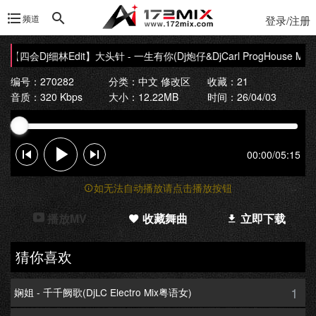
频道
登录/注册
【四会Dj细林Edit】大头针 - 一生有你(Dj炮仔&DjCarl ProgHouse Mix
编号：270282
分类：
中文 修改区
收藏：21
音质：320 Kbps
大小：12.22MB
时间：26/04/03
00:00
/
05:15
如无法自动播放请点击播放按钮
播放MV
收藏舞曲
立即下载
猜你喜欢
1
娴姐 - 千千阙歌(DjLC Electro Mix粤语女)