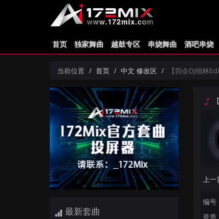
首页
独家舞曲
越鼓专区
串烧舞曲
酒吧串烧
当前位置
首页
中文 修改区
【四会Dj细林Edi
【
编号：
最新套曲
音质：