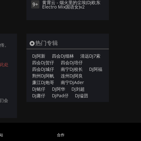
黄霄云 - 烟火里的尘埃(Dj欧东
9+
Electro Mix国语女)v2
热门专辑
上传。
Dj阿新
四会Dj细林
清远Dj7索
四会Dj贺仔
四会Dj培仔
此处
四会Dj城仔
南宁Dj校长
Dj阿福
荆州Dj阿帆
连州Dj阿良
廉江Dj炮哥
南宁DjAder
Dj铭仔
Dj阿华
Dj刘超
Dj庸仔
DjPad仔
Dj缢囝
我们会
站
合作