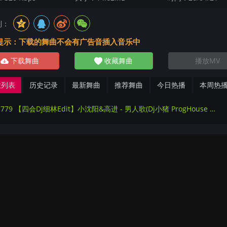
到：
提示：下载的舞曲不会有广告音插入音乐中
下载舞曲
收藏舞曲
播放MV
放列表
历史记录
最新舞曲
推荐舞曲
今日热播
本周热
273779 【四会Dj细林Edit】小沈阳&高进 - 男人歌(Dj小猪 ProgHouse Mix国语男)