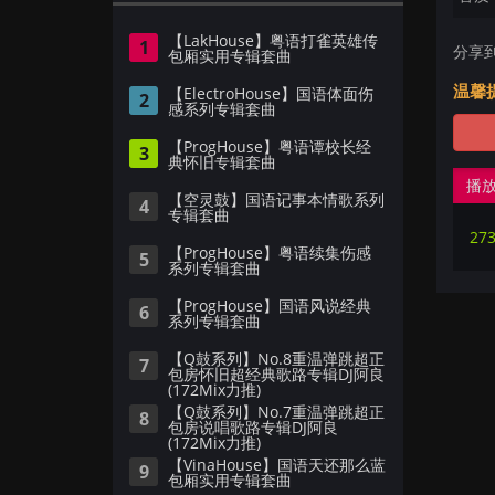
【LakHouse】粤语打雀英雄传
1
分享
包厢实用专辑套曲
温馨
【ElectroHouse】国语体面伤
2
感系列专辑套曲
【ProgHouse】粤语谭校长经
3
典怀旧专辑套曲
播
【空灵鼓】国语记事本情歌系列
4
专辑套曲
【ProgHouse】粤语续集伤感
5
系列专辑套曲
【ProgHouse】国语风说经典
6
系列专辑套曲
【Q鼓系列】No.8重温弹跳超正
7
包房怀旧超经典歌路专辑DJ阿良
(172Mix力推)
【Q鼓系列】No.7重温弹跳超正
8
包房说唱歌路专辑DJ阿良
(172Mix力推)
【VinaHouse】国语天还那么蓝
9
包厢实用专辑套曲