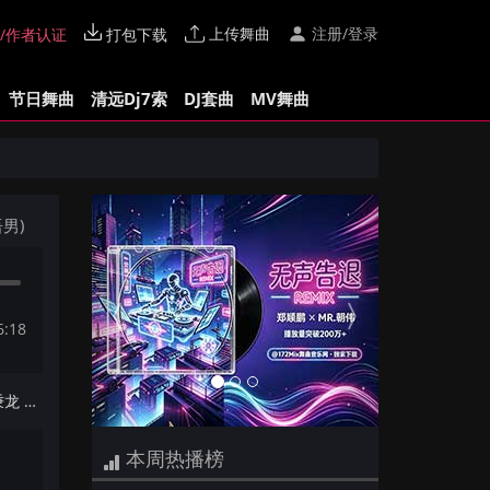
上传舞曲
注册/登录
/作者认证
打包下载
节日舞曲
清远Dj7索
DJ套曲
MV舞曲
Previous
Next
语男)
6:18
下一首：【四会Dj细林Edit】徐秉龙 - 孤身(Dj炮哥 ProgHouse Mix国语男)v2
本周热播榜