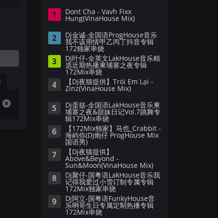
Dont Cha - Vavh Fixx
1
Hung(VinaHouse Mix)
Dj金诚-全国语ProgHouse音乐
2
我不该用情甲乙丙丁抖音专辑
172独家串烧
Dj叶仔-全英文LakHouse音乐精
3
选近期热播柬埔寨之夜专辑
172Mix串烧
播
【Dj夜猫提供】Trói Em Lại -
4
Zinz(VinaHouse Mix)
Dj蛋挞-全国语LakHouse音乐柬
5
埔寨之夜&甜妹日记Vol.7跳舞专
辑172Mix串烧
【172Mix独家】马也_Crabbit -
6
海屿你(Dj炮仔 ProgHouse Mix
国语男)
【Dj夜猫提供】
7
Above&Beyond -
Sun&Moon(VinaHouse Mix)
Dj聚仔-国粤语LakHouse音乐我
8
记得我爱过小雪订制专属专辑
172Mix独家串烧
Dj阿立-国粤语FunkyHouse音
9
乐咧哥生日专属定制热播专辑
172Mix串烧