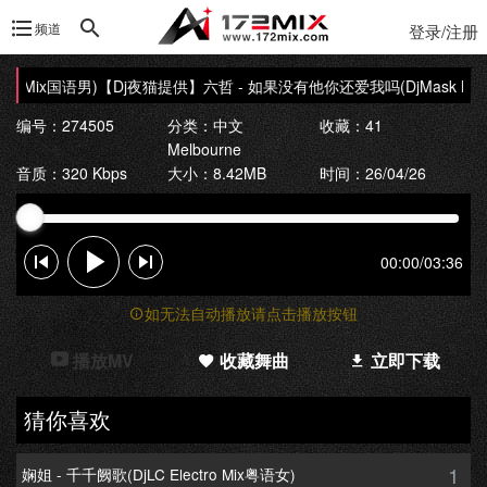
频道
登录/注册
e Mix国语男)
【Dj夜猫提供】六哲 - 如果没有他你还爱我吗(DjMask Bounc
编号：274505
分类：
中文
收藏：41
Melbourne
音质：320 Kbps
大小：8.42MB
时间：26/04/26
00:00
/
03:36
如无法自动播放请点击播放按钮
播放MV
收藏舞曲
立即下载
猜你喜欢
1
娴姐 - 千千阙歌(DjLC Electro Mix粤语女)