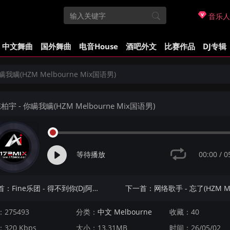
音乐人
中文舞曲
国外舞曲
电音House
酒吧外文
比赛作品
DJ专辑
瞒我瞒(HZM Melbourne Mix国语男)
柏宇 - 你瞒我瞒(HZM Melbourne Mix国语男)
00:00
/
0
等待播放
上一首：Fine乐团 - 得不到你(Dj阿航 ProgHouse Mix国语女)
275493
分类：
中文 Melbourne
收藏：40
320 Kbps
大小：13.31MB
时间：26/05/02