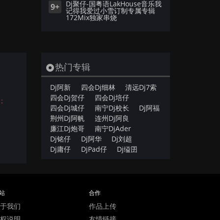
Dj聚仔-国粤语LakHouse音乐我
9+
记得我爱过小雪订制专属专辑
172Mix独家串烧
热门专辑
Dj阿新
四会Dj细林
清远Dj7索
四会Dj贺仔
四会Dj培仔
；
四会Dj城仔
南宁Dj校长
Dj阿福
荆州Dj阿帆
连州Dj阿良
廉江Dj炮哥
南宁DjAder
Dj铭仔
Dj阿华
Dj刘超
Dj庸仔
DjPad仔
Dj缢囝
站
合作
于我们
作品上传
权说明
友情链接