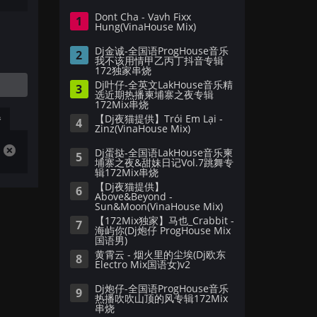
Dont Cha - Vavh Fixx
1
Hung(VinaHouse Mix)
Dj金诚-全国语ProgHouse音乐
2
我不该用情甲乙丙丁抖音专辑
172独家串烧
Dj叶仔-全英文LakHouse音乐精
3
选近期热播柬埔寨之夜专辑
172Mix串烧
播
【Dj夜猫提供】Trói Em Lại -
4
Zinz(VinaHouse Mix)
Dj蛋挞-全国语LakHouse音乐柬
5
埔寨之夜&甜妹日记Vol.7跳舞专
辑172Mix串烧
【Dj夜猫提供】
6
Above&Beyond -
Sun&Moon(VinaHouse Mix)
【172Mix独家】马也_Crabbit -
7
海屿你(Dj炮仔 ProgHouse Mix
国语男)
黄霄云 - 烟火里的尘埃(Dj欧东
8
Electro Mix国语女)v2
Dj炮仔-全国语ProgHouse音乐
9
热播吹吹山顶的风专辑172Mix
串烧