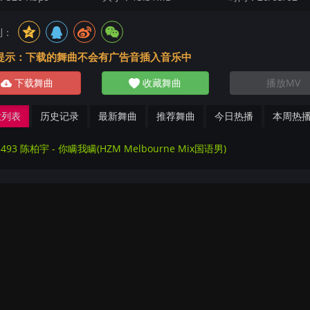
到：
提示：下载的舞曲不会有广告音插入音乐中
下载舞曲
收藏舞曲
播放MV
放列表
历史记录
最新舞曲
推荐舞曲
今日热播
本周热
5493 陈柏宇 - 你瞒我瞒(HZM Melbourne Mix国语男)