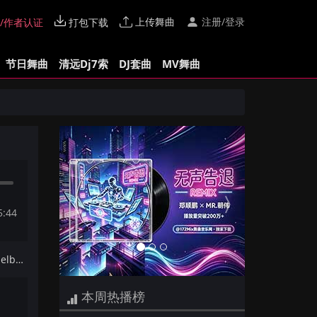
上传舞曲
注册/登录
/作者认证
打包下载
节日舞曲
清远Dj7索
DJ套曲
MV舞曲
Previous
Next
5:44
下一首：网络歌手 - 忘了(HZM Melbourne Mix国语女)
本周热播榜