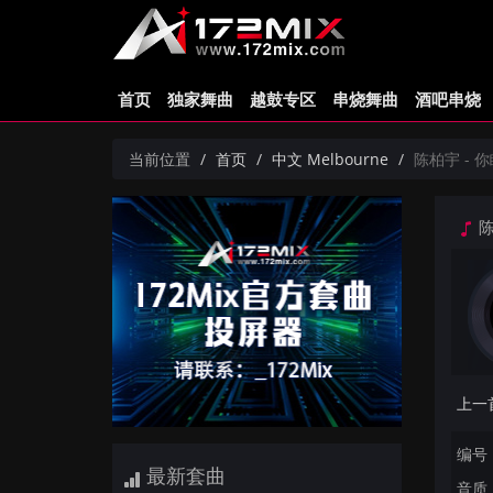
首页
独家舞曲
越鼓专区
串烧舞曲
酒吧串烧
当前位置
首页
中文 Melbourne
陈柏宇 - 你
陈
编号：
最新套曲
音质：