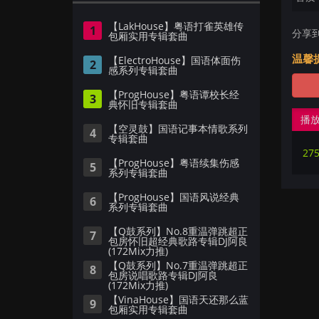
【LakHouse】粤语打雀英雄传
1
分享
包厢实用专辑套曲
温馨
【ElectroHouse】国语体面伤
2
感系列专辑套曲
【ProgHouse】粤语谭校长经
3
典怀旧专辑套曲
播
【空灵鼓】国语记事本情歌系列
4
专辑套曲
27
【ProgHouse】粤语续集伤感
5
系列专辑套曲
【ProgHouse】国语风说经典
6
系列专辑套曲
【Q鼓系列】No.8重温弹跳超正
7
包房怀旧超经典歌路专辑DJ阿良
(172Mix力推)
【Q鼓系列】No.7重温弹跳超正
8
包房说唱歌路专辑DJ阿良
(172Mix力推)
【VinaHouse】国语天还那么蓝
9
包厢实用专辑套曲