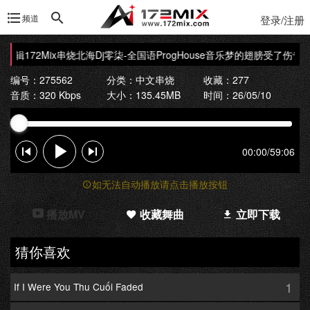
频道
登录/注册
辑172Mix串烧
北海Dj零柒-全国语ProgHouse音乐梦的翅膀受了伤专辑17
编号：275562
分类：
中文串烧
收藏：277
音质：320 Kbps
大小：135.45MB
时间：26/05/10
00:00
/
59:06
如无法自动播放请点击播放按钮
播放MV
收藏舞曲
立即下载
猜你喜欢
1
If I Were You Thu Cuối Faded