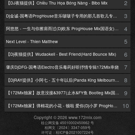
2
【DJ夜猫提供】Chiều Thu Họa Bóng Nàng - Bibo Mix
3
Dj金诚-国粤语ProgHouse音乐啵啵子专用的那几首歌儿专辑172Mix串烧
4
阿悠悠 - 一生与你擦肩而过(Dj欧东 ProgHouse Mix国语女)Dj小耀修改
5
Next Level - Thien Matthew
6
【Dj夜猫提供】Wudaokeli - Best Friend(Hard Bounce Mix)
7
肇庆DjDFG-国粤语Electro音乐毒药好听抒情专辑172Mix串烧
8
【DjRAY提供】小阿七 - 五十年以后(Panda King Melbourne Mix国语女)
9
【172Mix独家】故意没接&3977(止水&FY鱼 Bootleg Mix国语男)
10
【172Mix独家】弹棉花的小花 - 顿啦 爱你(Dj小罗 ProgHouse Mix国语女)v2
Copyright © 2026 www.172mix.com
桂公网安备 45010002450662 号
桂网文〔2024〕3347-059号
许可证：桂ICP备2021007224号