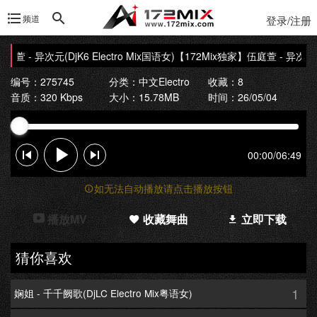
频道
登录/注册
 - 异次元(DjK6 Electro Mix国语女)
【172Mix独家】伍庭萱 - 异次元(DjK
编号：275745
分类：
中文Electro
收藏：8
音质：320 Kbps
大小：15.78MB
时间：26/05/04
00:00
/
06:49
如无法自动播放请点击播放按钮
播放MV
收藏舞曲
立即下载
猜你喜欢
1
娴姐 - 千千阙歌(DjLC Electro Mix粤语女)