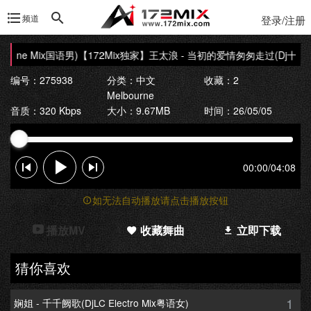
频道
登录/注册
rne Mix国语男)
【172Mix独家】王太浪 - 当初的爱情匆匆走过(Dj十三 Mel
编号：275938
分类：
中文
收藏：2
Melbourne
音质：320 Kbps
大小：9.67MB
时间：26/05/05
00:00
/
04:08
如无法自动播放请点击播放按钮
播放MV
收藏舞曲
立即下载
猜你喜欢
1
娴姐 - 千千阙歌(DjLC Electro Mix粤语女)