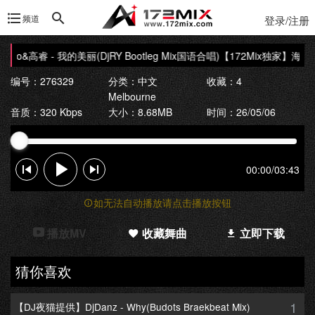
频道
登录/注册
o&高睿 - 我的美丽(DjRY Bootleg Mix国语合唱)
【172Mix独家】海洋Bo&
编号：276329
分类：
中文
收藏：4
Melbourne
音质：320 Kbps
大小：8.68MB
时间：26/05/06
00:00
/
03:43
如无法自动播放请点击播放按钮
播放MV
收藏舞曲
立即下载
猜你喜欢
1
【DJ夜猫提供】DjDanz - Why(Budots Braekbeat Mix)