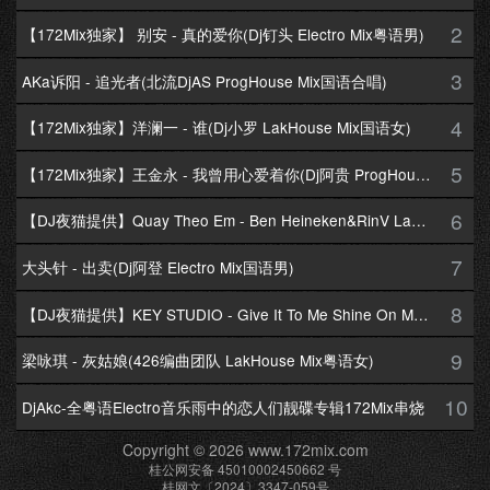
2
【172Mix独家】 别安 - 真的爱你(Dj钉头 Electro Mix粤语男)
3
AKa诉阳 - 追光者(北流DjAS ProgHouse Mix国语合唱)
4
【172Mix独家】洋澜一 - 谁(Dj小罗 LakHouse Mix国语女)
5
【172Mix独家】王金永 - 我曾用心爱着你(Dj阿贵 ProgHouse Mix国语男)
6
【DJ夜猫提供】Quay Theo Em - Ben Heineken&RinV LakHouse Mix
7
大头针 - 出卖(Dj阿登 Electro Mix国语男)
8
【DJ夜猫提供】KEY STUDIO - Give It To Me Shine On Me By Lambo Thea
9
梁咏琪 - 灰姑娘(426编曲团队 LakHouse Mix粤语女)
10
DjAkc-全粤语Electro音乐雨中的恋人们靓碟专辑172Mix串烧
Copyright © 2026 www.172mix.com
桂公网安备 45010002450662 号
桂网文〔2024〕3347-059号