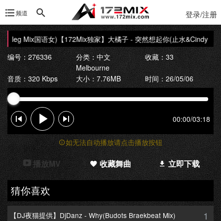
频道
登录/注册
tleg Mix国语女)
【172Mix独家】大橘子 - 突然想起你(止水&Cindy Bootl
编号：276336
分类：
中文
收藏：33
Melbourne
音质：320 Kbps
大小：7.76MB
时间：26/05/06
00:00
/
03:18
如无法自动播放请点击播放按钮
播放MV
收藏舞曲
立即下载
猜你喜欢
1
【DJ夜猫提供】DjDanz - Why(Budots Braekbeat Mix)