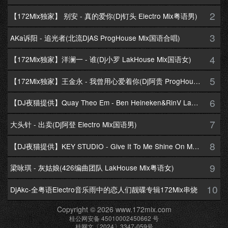
2
【172Mix独家】 别安 - 真的爱你(Dj钉头 Electro Mix粤语男)
3
AKa诉阳 - 追光者(北流DjAS ProgHouse Mix国语合唱)
4
【172Mix独家】洋澜一 - 谁(Dj小罗 LakHouse Mix国语女)
5
【172Mix独家】王金永 - 我曾用心爱着你(Dj阿贵 ProgHouse Mix国语男)
6
【DJ夜猫提供】Quay Theo Em - Ben Heineken&RinV LakHouse Mix
7
大头针 - 出卖(Dj阿登 Electro Mix国语男)
8
【DJ夜猫提供】KEY STUDIO - Give It To Me Shine On Me By Lambo Thea
9
梁咏琪 - 灰姑娘(426编曲团队 LakHouse Mix粤语女)
10
DjAkc-全粤语Electro音乐雨中的恋人们靓碟专辑172Mix串烧
Copyright © 2026 www.172mix.com
桂公网安备 45010002450662 号
桂网文〔2024〕3347-059号