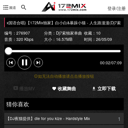
频道
登录/注册
 Mix国语合唱)
【172Mix独家】白小白&暴躁小猫 - 人生路漫漫(Dj7索 Elect
编号：276907
分类：
Dj7索独家单曲
收藏：10
音质：320 Kbps
大小：16.57MB
时间：26/05/09
00:02
/
07:09
如无法自动播放请点击播放按钮
播放MV
收藏舞曲
立即下载
猜你喜欢
1
【DJ夜猫提供】die for you kize - Hardstyle Mix