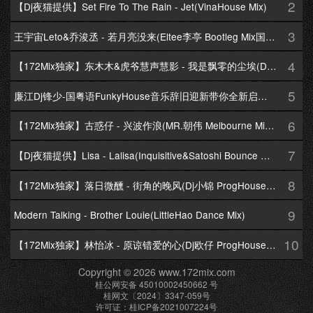
2
【Dj夜猫提供】Set Fire To The Rain - Jet(VinaHouse Mix)
3
王宇宙Leto&乔浚丞 - 若月亮没来(Eltee李亭 Bootleg Mix国语合唱)
4
【172Mix独家】东木木&虎爷慧声慧影 - 我是飘零的尘埃(Dj十三 Melbourne Mix国语男)
5
廉江Dj锋少-国粤语FunkyHouse音乐辞旧迎新带你全新启航跨年专辑172Mix串烧
6
【172Mix独家】古惑仔 - 兴波作浪(MR.朝伟 Melbourne Mix粤语男)
7
【Dj夜猫提供】Lisa - Lalisa(Inquisitive&Satoshi Bounce Mix)
8
【172Mix独家】落日微醺 - 街角的晚风(Dj小锦 ProgHouse Mix粤语女)
9
Modern Talking - Brother Louie(LittleHao Dance Mix)
10
【172Mix独家】林怡冰 - 原谅错爱的心(Dj欧仔 ProgHouse Mix粤语女)
Copyright © 2026 www.172mix.com
桂公网安备 45010002450662 号
桂网文〔2024〕3347-059号
许可证：桂ICP备2021007224号