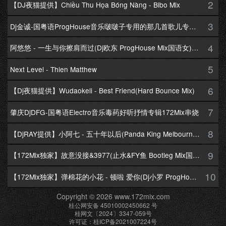
2
【DJ夜猫提供】Chiều Thu Họa Bóng Nàng - Bibo Mix
3
Dj金诚-国粤语ProgHouse音乐啵啵子专用的那几首歌儿专辑172Mix串烧
4
阿悠悠 - 一生与你擦肩而过(Dj欧东 ProgHouse Mix国语女)Dj小耀修改
5
Next Level - Thien Matthew
6
【Dj夜猫提供】Wudaokeli - Best Friend(Hard Bounce Mix)
7
肇庆DjDFG-国粤语Electro音乐毒药好听抒情专辑172Mix串烧
8
【DjRAY提供】小阿七 - 五十年以后(Panda King Melbourne Mix国语女)
9
【172Mix独家】故意没接&3977(止水&FY鱼 Bootleg Mix国语男)
10
【172Mix独家】弹棉花的小花 - 顿啦 爱你(Dj小罗 ProgHouse Mix国语女)v2
Copyright © 2026 www.172mix.com
桂公网安备 45010002450662 号
桂网文〔2024〕3347-059号
许可证：桂ICP备2021007224号