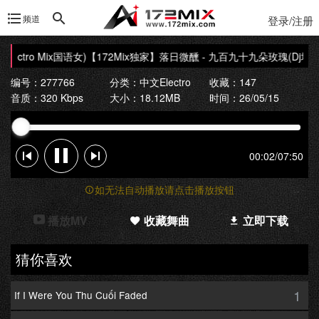
频道
登录/注册
ctro Mix国语女)
【172Mix独家】落日微醺 - 九百九十九朵玫瑰(Dj培仔 Ele
编号：277766
分类：
中文Electro
收藏：147
音质：320 Kbps
大小：18.12MB
时间：26/05/15
00:02
/
07:50
如无法自动播放请点击播放按钮
播放MV
收藏舞曲
立即下载
猜你喜欢
1
If I Were You Thu Cuối Faded