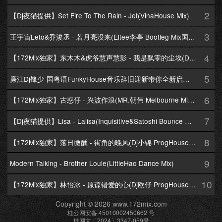
2
【Dj夜猫提供】Set Fire To The Rain - Jet(VinaHouse Mix)
3
王宇宙Leto&乔浚丞 - 若月亮没来(Eltee李亭 Bootleg Mix国语合唱)
4
【172Mix独家】东木木&虎爷慧声慧影 - 我是飘零的尘埃(Dj十三 Melbourne Mix国语男)
5
廉江Dj锋少-国粤语FunkyHouse音乐辞旧迎新带你全新启航跨年专辑172Mix串烧
6
【172Mix独家】古惑仔 - 兴波作浪(MR.朝伟 Melbourne Mix粤语男)
7
【Dj夜猫提供】Lisa - Lalisa(Inquisitive&Satoshi Bounce Mix)
8
【172Mix独家】落日微醺 - 街角的晚风(Dj小锦 ProgHouse Mix粤语女)
9
Modern Talking - Brother Louie(LittleHao Dance Mix)
10
【172Mix独家】林怡冰 - 原谅错爱的心(Dj欧仔 ProgHouse Mix粤语女)
Copyright © 2026 www.172mix.com
桂公网安备 45010002450662 号
桂网文〔2024〕3347-059号