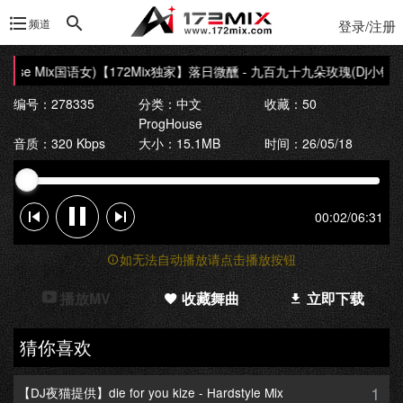
频道
登录/注册
se Mix国语女)
【172Mix独家】落日微醺 - 九百九十九朵玫瑰(Dj小锦 Prog
编号：278335
分类：
中文
收藏：50
ProgHouse
音质：320 Kbps
大小：15.1MB
时间：26/05/18
00:02
/
06:31
如无法自动播放请点击播放按钮
播放MV
收藏舞曲
立即下载
猜你喜欢
1
【DJ夜猫提供】die for you kize - Hardstyle Mix