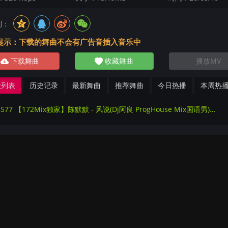
到：
提示：下载的舞曲不会有广告音插入音乐中
下载舞曲
收藏舞曲
播放MV
放列表
历史记录
最新舞曲
推荐舞曲
今日热播
本周热
278577 【172Mix独家】陈默默 - 风说(Dj阿良 ProgHouse Mix国语男)抖音热播