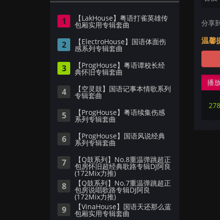
【LakHouse】粤语打雀英雄传
1
分享
包厢实用专辑套曲
温馨
【ElectroHouse】国语体面伤
2
感系列专辑套曲
【ProgHouse】粤语谭校长经
3
典怀旧专辑套曲
播
【空灵鼓】国语记事本情歌系列
4
专辑套曲
【ProgHouse】粤语续集伤感
5
系列专辑套曲
【ProgHouse】国语风说经典
6
系列专辑套曲
【Q鼓系列】No.8重温弹跳超正
7
包房怀旧超经典歌路专辑DJ阿良
(172Mix力推)
【Q鼓系列】No.7重温弹跳超正
8
包房说唱歌路专辑DJ阿良
(172Mix力推)
【VinaHouse】国语天还那么蓝
9
包厢实用专辑套曲