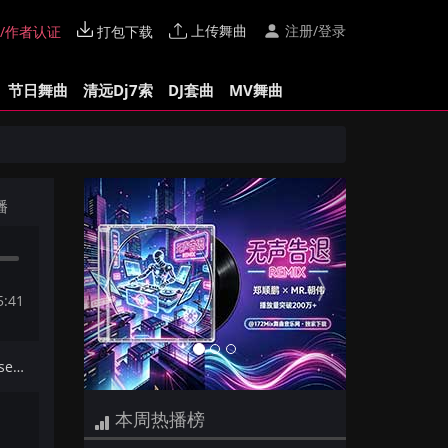
上传舞曲
注册/登录
/作者认证
打包下载
节日舞曲
清远Dj7索
DJ套曲
MV舞曲
Previous
Next
播
5:41
下一首：Dj钢仔-全国语ProgHouse音乐在加纳共和国离婚专辑172Mix串烧
本周热播榜