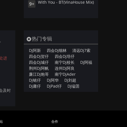
With You - BT(VinaHouse Mix)
9+
热门专辑
传。
Dj阿新
四会Dj细林
清远Dj7索
四会Dj贺仔
四会Dj培仔
处进
四会Dj城仔
南宁Dj校长
Dj阿福
荆州Dj阿帆
连州Dj阿良
廉江Dj炮哥
南宁DjAder
Dj铭仔
Dj阿华
Dj刘超
Dj庸仔
DjPad仔
Dj缢囝
们会及时
站
合作