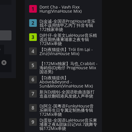
Dont Cha - Vavh Fixx
1
Hung(VinaHouse Mix)
Dj金诚-全国语ProgHouse音乐
2
我不该用情甲乙丙丁抖音专辑
172独家串烧
Dj叶仔-全英文LakHouse音乐精
3
选近期热播柬埔寨之夜专辑
172Mix串烧
播
【Dj夜猫提供】Trói Em Lại -
4
Zinz(VinaHouse Mix)
【172Mix独家】马也_Crabbit -
5
海屿你(Dj炮仔 ProgHouse Mix
国语男)
【Dj夜猫提供】
6
Above&Beyond -
Sun&Moon(VinaHouse Mix)
新兴Dj细钊-全国语歌曲连版打
7
造嘉欣翻唱港风发烧人声串烧
Dj阿立-国粤语FunkyHouse音
8
乐咧哥生日专属定制热播专辑
172Mix串烧
Dj蛋挞-全国语LakHouse音乐柬
9
埔寨之夜&甜妹日记Vol.7跳舞专
辑172Mix串烧