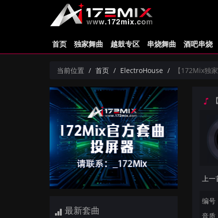
首页
独家舞曲
越鼓专区
串烧舞曲
酒吧串烧
当前位置
首页
ElectroHouse
【172Mix独家】C
【1
编号：
最新套曲
音质：