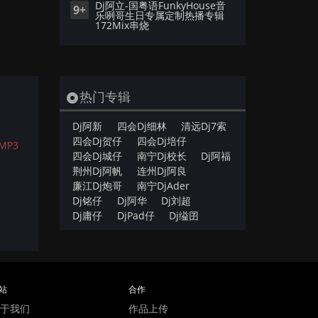
Dj阿立-国粤语FunkyHouse音
9+
乐咧哥生日专属定制热播专辑
172Mix串烧
热门专辑
Dj阿新
四会Dj细林
清远Dj7索
四会Dj贺仔
四会Dj培仔
MP3
四会Dj城仔
南宁Dj校长
Dj阿福
荆州Dj阿帆
连州Dj阿良
廉江Dj炮哥
南宁DjAder
Dj铭仔
Dj阿华
Dj刘超
Dj庸仔
DjPad仔
Dj缢囝
站
合作
于我们
作品上传