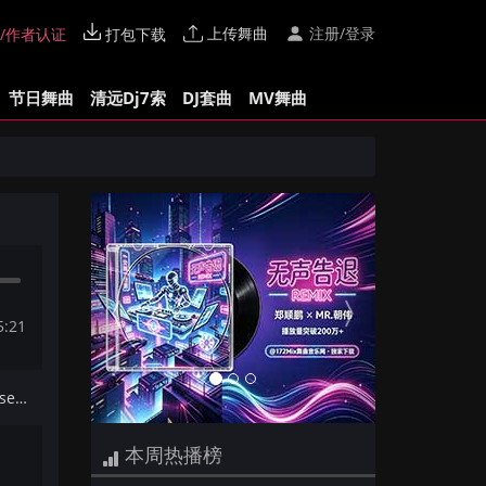
上传舞曲
注册/登录
/作者认证
打包下载
节日舞曲
清远Dj7索
DJ套曲
MV舞曲
Previous
Next
5:21
下一首：Dj乌力-国粤语ClubHouse音乐小猪专属订制生无可恋到此为止辑172Mix串烧
本周热播榜