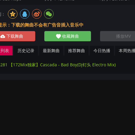
到：
提示：下载的舞曲不会有广告音插入音乐中
下载舞曲
收藏舞曲
播放MV
放列表
历史记录
最新舞曲
推荐舞曲
今日热播
本周热
281 【172Mix独家】Cascada - Bad Boy(Dj钉头 Electro Mix)