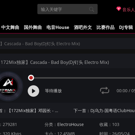
音乐人
中文舞曲
国外舞曲
电音House
酒吧外文
比赛作品
DJ专辑
ascada - Bad Boy(Dj钉头 Electro Mix)
72Mix独家】Cascada - Bad Boy(Dj钉头 Electro Mix)
00:00
/
0
等待播放
上一首：【172Mix独家】邓园长 - 凤凰开花的路口(Dj钊兴 Electro Mix国语女)
279281
分类：
ElectroHouse
收藏：103
320 Kbps
大小：12.45MB
时间：26/05/24