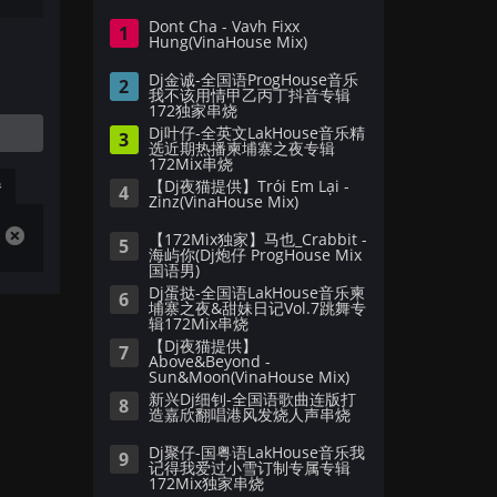
Dont Cha - Vavh Fixx
1
Hung(VinaHouse Mix)
Dj金诚-全国语ProgHouse音乐
2
我不该用情甲乙丙丁抖音专辑
172独家串烧
Dj叶仔-全英文LakHouse音乐精
3
选近期热播柬埔寨之夜专辑
172Mix串烧
播
【Dj夜猫提供】Trói Em Lại -
4
Zinz(VinaHouse Mix)
【172Mix独家】马也_Crabbit -
5
海屿你(Dj炮仔 ProgHouse Mix
国语男)
Dj蛋挞-全国语LakHouse音乐柬
6
埔寨之夜&甜妹日记Vol.7跳舞专
辑172Mix串烧
【Dj夜猫提供】
7
Above&Beyond -
Sun&Moon(VinaHouse Mix)
新兴Dj细钊-全国语歌曲连版打
8
造嘉欣翻唱港风发烧人声串烧
Dj聚仔-国粤语LakHouse音乐我
9
记得我爱过小雪订制专属专辑
172Mix独家串烧