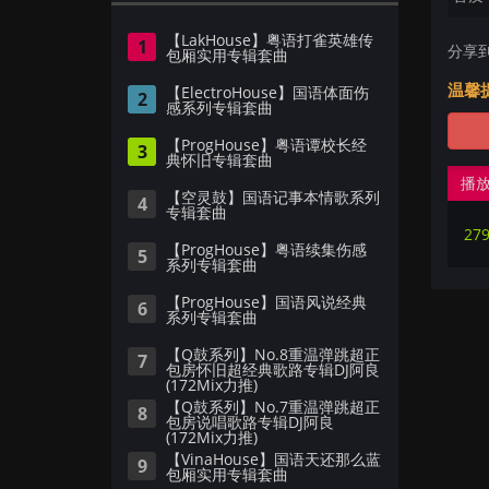
【LakHouse】粤语打雀英雄传
1
分享
包厢实用专辑套曲
温馨
【ElectroHouse】国语体面伤
2
感系列专辑套曲
【ProgHouse】粤语谭校长经
3
典怀旧专辑套曲
播
【空灵鼓】国语记事本情歌系列
4
专辑套曲
279
【ProgHouse】粤语续集伤感
5
系列专辑套曲
【ProgHouse】国语风说经典
6
系列专辑套曲
【Q鼓系列】No.8重温弹跳超正
7
包房怀旧超经典歌路专辑DJ阿良
(172Mix力推)
【Q鼓系列】No.7重温弹跳超正
8
包房说唱歌路专辑DJ阿良
(172Mix力推)
【VinaHouse】国语天还那么蓝
9
包厢实用专辑套曲