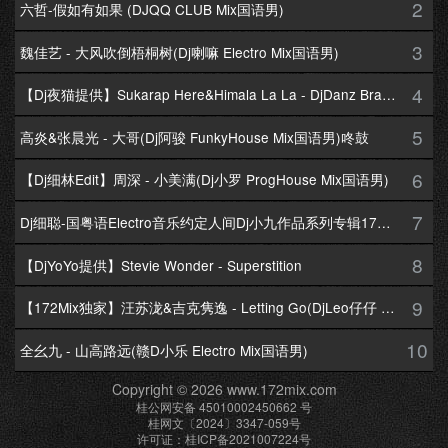
2
六哲-假如有如果 (DJQQ CLUB Mix国语男)
3
魏佳艺 - 大风吹倒梧桐树(Dj喇嘛 Electro Mix国语男)
4
【Dj夜猫提供】Sukarap Here&Himala La La - DjDanz Braekbeat Mix
5
高炎&张晨光 - 大哥(Dj阿骏 FunkyHouse Mix国语男)咚鼓
6
【Dj细林Edit】周深 - 小美满(Dj小罗 ProgHouse Mix国语男)
7
Dj细聪-国粤语Electro音乐约定人间Dj小九作品系列专辑172Mix串烧
8
【DjYoYo提供】Stevie Wonder - Superstition
9
【172Mix独家】汪苏泷&吉克隽逸 - Letting Go(DjLeo仔仔 Electro Mix国语合唱)
10
全幺九 - 山高路远(赣D小乐 Electro Mix国语男)
Copyright © 2026 www.172mix.com
桂公网安备 45010002450662 号
桂网文〔2024〕3347-059号
许可证：桂ICP备2021007224号