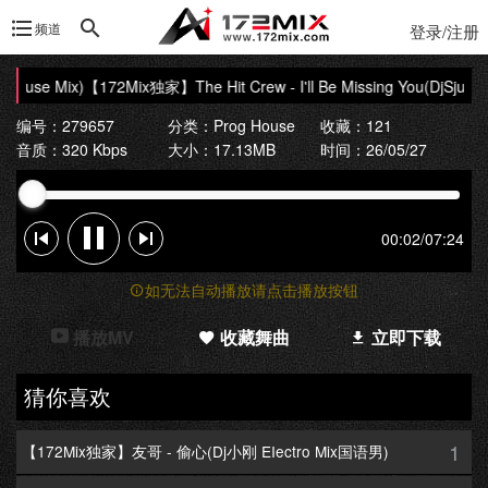
频道
登录/注册
House Mix)
【172Mix独家】The Hit Crew - I'll Be Missing You(DjSjun Pr
编号：279657
分类：
Prog House
收藏：121
音质：320 Kbps
大小：17.13MB
时间：26/05/27
00:02
/
07:24
如无法自动播放请点击播放按钮
播放MV
收藏舞曲
立即下载
猜你喜欢
1
【172Mix独家】友哥 - 偷心(Dj小刚 EIectro Mix国语男)