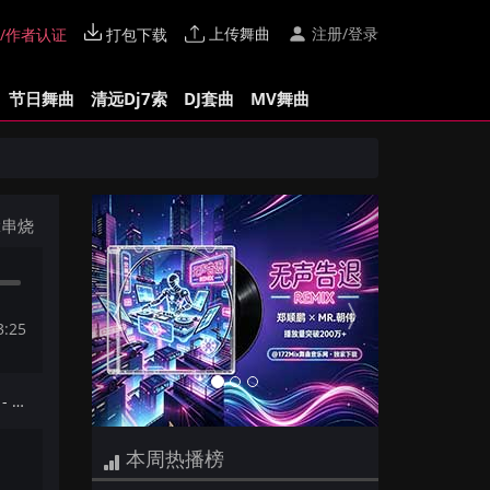
上传舞曲
注册/登录
/作者认证
打包下载
节日舞曲
清远Dj7索
DJ套曲
MV舞曲
Previous
Next
x串烧
3:25
下一首：【172Mix独家】田馥甄 - 你就不要想起我(Dj一枝花 FunkyHouse Mix国语女)空灵鼓
本周热播榜