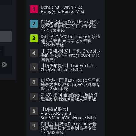
Dont Cha - Vavh Fixx
1
Hung(VinaHouse Mix)
Dj金诚-全国语ProgHouse音乐
2
我不该用情甲乙丙丁抖音专辑
172独家串烧
Dj叶仔-全英文LakHouse音乐精
3
选近期热播柬埔寨之夜专辑
172Mix串烧
播
【172Mix独家】马也_Crabbit -
4
海屿你(Dj炮仔 ProgHouse Mix
国语男)
【Dj夜猫提供】Trói Em Lại -
5
Zinz(VinaHouse Mix)
Dj蛋挞-全国语LakHouse音乐柬
6
埔寨之夜&甜妹日记Vol.7跳舞专
辑172Mix串烧
新兴Dj细钊-全国语歌曲连版打
7
造嘉欣翻唱港风发烧人声串烧
【Dj夜猫提供】
8
Above&Beyond -
Sun&Moon(VinaHouse Mix)
Dj阿立-国粤语FunkyHouse音
9
乐咧哥生日专属定制热播专辑
172Mix串烧