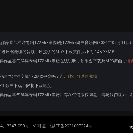
作品喜气洋洋专辑172Mix串烧)是172Mix舞曲音乐网(2026年05月31日
压缩处理的音频，所提供的Mp3下载文件大小为 145.33MB
y经典作品喜气洋洋专辑172Mix串烧在线试听，如果要下载此MP3舞曲，
请
作品喜气洋洋专辑172Mix串烧吗？
点击此处可以收藏哦
；
MP3 歌曲下载不限制下载速度。
dy经典作品喜气洋洋专辑172Mix串烧》存在任何版权问题，请与我们联系，
〕3347-059号
许可证：桂ICP备2021007224号
网