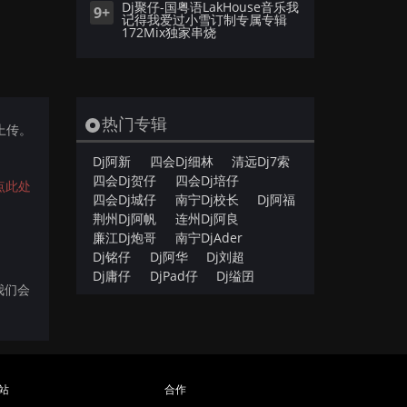
Dj聚仔-国粤语LakHouse音乐我
9+
记得我爱过小雪订制专属专辑
172Mix独家串烧
热门专辑
)上传。
Dj阿新
四会Dj细林
清远Dj7索
四会Dj贺仔
四会Dj培仔
点此处
四会Dj城仔
南宁Dj校长
Dj阿福
荆州Dj阿帆
连州Dj阿良
廉江Dj炮哥
南宁DjAder
Dj铭仔
Dj阿华
Dj刘超
Dj庸仔
DjPad仔
Dj缢囝
我们会
站
合作