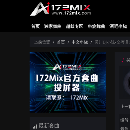
首页
独家舞曲
越鼓专区
串烧舞曲
酒吧串烧
当前位置
首页
中文串烧
吴川Dj小陈-全粤语
吴
编号：
最新套曲
音质：