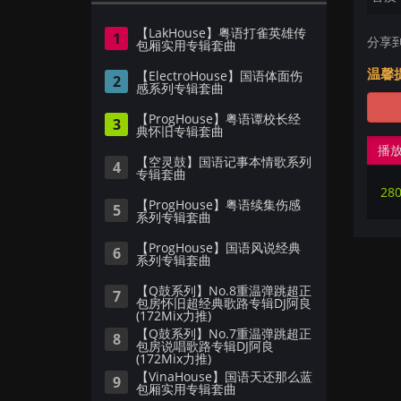
【LakHouse】粤语打雀英雄传
1
分享
包厢实用专辑套曲
温馨
【ElectroHouse】国语体面伤
2
感系列专辑套曲
【ProgHouse】粤语谭校长经
3
典怀旧专辑套曲
播
【空灵鼓】国语记事本情歌系列
4
专辑套曲
【ProgHouse】粤语续集伤感
5
系列专辑套曲
【ProgHouse】国语风说经典
6
系列专辑套曲
【Q鼓系列】No.8重温弹跳超正
7
包房怀旧超经典歌路专辑DJ阿良
(172Mix力推)
【Q鼓系列】No.7重温弹跳超正
8
包房说唱歌路专辑DJ阿良
(172Mix力推)
【VinaHouse】国语天还那么蓝
9
包厢实用专辑套曲