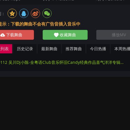
到：
提示：下载的舞曲不会有广告音插入音乐中
下载舞曲
收藏舞曲
播放MV
放列表
历史记录
最新舞曲
推荐舞曲
今日热播
本周热
280112 吴川Dj小陈-全粤语Club音乐怀旧Candy经典作品喜气洋洋专辑172Mix串烧