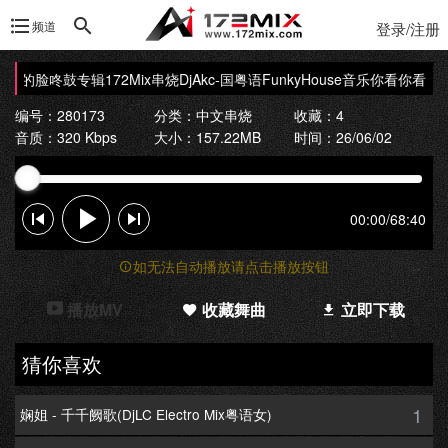
频道
登录/注册
看月亮的脸咚鼓专辑172Mix串烧
DjAkc-国粤语FunkyHouse音乐你看你看月
编号：280173
分类：
中文串烧
收藏：4
音质：320 Kbps
大小：157.22MB
时间：26/06/02
00:00
/
68:40
如无法自动播放请点击播放按钮
播放MV
收藏舞曲
立即下载
猜你喜欢
1
娴姐 - 千千阙歌(DjLC Electro Mix粤语女)