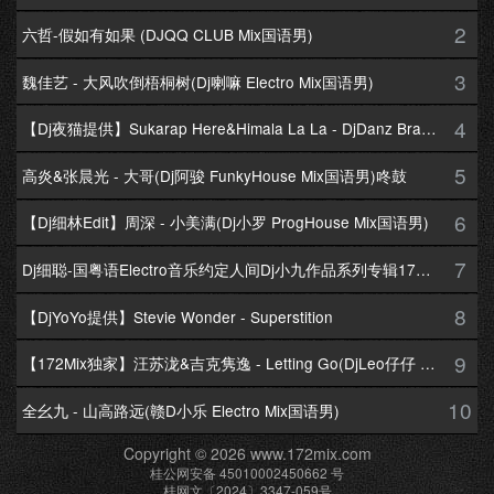
2
六哲-假如有如果 (DJQQ CLUB Mix国语男)
3
魏佳艺 - 大风吹倒梧桐树(Dj喇嘛 Electro Mix国语男)
4
【Dj夜猫提供】Sukarap Here&Himala La La - DjDanz Braekbeat Mix
5
高炎&张晨光 - 大哥(Dj阿骏 FunkyHouse Mix国语男)咚鼓
6
【Dj细林Edit】周深 - 小美满(Dj小罗 ProgHouse Mix国语男)
7
Dj细聪-国粤语Electro音乐约定人间Dj小九作品系列专辑172Mix串烧
8
【DjYoYo提供】Stevie Wonder - Superstition
9
【172Mix独家】汪苏泷&吉克隽逸 - Letting Go(DjLeo仔仔 Electro Mix国语合唱)
10
全幺九 - 山高路远(赣D小乐 Electro Mix国语男)
Copyright © 2026 www.172mix.com
桂公网安备 45010002450662 号
桂网文〔2024〕3347-059号