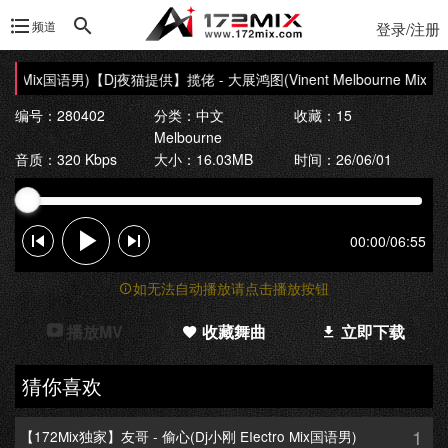
频道
登录/注册
e Mix国语男)
【Dj夜猫提供】揽佬 - 大展鸿图(Vinent Melbourne Mix国语
编号：280402
分类：
中文
收藏：15
Melbourne
音质：320 Kbps
大小：16.03MB
时间：26/06/01
00:00
/
06:55
如无法自动播放请点击播放按钮
播放MV
收藏舞曲
立即下载
猜你喜欢
1
【172Mix独家】友哥 - 偷心(Dj小刚 EIectro Mix国语男)