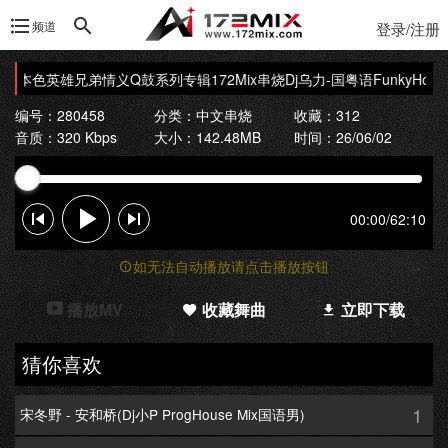
频道
登录/注册
e音乐本色英雄兄弟情义Q鼓系列专辑172Mix串烧
Dj乌力-国粤语FunkyHo
编号：280458
分类：
中文串烧
收藏：312
音质：320 Kbps
大小：142.48MB
时间：26/06/02
00:00
/
62:10
如无法自动播放请点击播放按钮
播放MV
收藏舞曲
立即下载
猜你喜欢
1
宋冬野 - 安和桥(Dj小P ProgHouse Mix国语男)