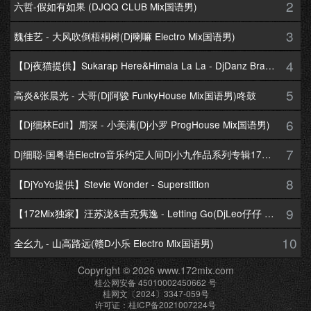
2
六哲-假如有如果 (DJQQ CLUB Mix国语男)
3
魏佳艺 - 大风吹倒梧桐树(Dj喇嘛 Electro Mix国语男)
4
【Dj夜猫提供】Sukarap Here&Himala La La - DjDanz Braekbeat Mix
5
高炎&张晨光 - 大哥(Dj阿骏 FunkyHouse Mix国语男)咚鼓
6
【Dj细林Edit】周深 - 小美满(Dj小罗 ProgHouse Mix国语男)
7
Dj细聪-国粤语Electro音乐约定人间Dj小九作品系列专辑172Mix串烧
8
【DjYoYo提供】Stevie Wonder - Superstition
9
【172Mix独家】汪苏泷&吉克隽逸 - Letting Go(DjLeo仔仔 Electro Mix国语合唱)
10
全幺九 - 山高路远(赣D小乐 Electro Mix国语男)
Copyright © 2026 www.172mix.com
桂公网安备 45010002450662 号
桂网文〔2024〕3347-059号
许可证：桂ICP备2021007224号