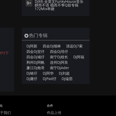
DjRR-全英文FunkyHouse音乐
9+
静而不语 稳而不争Q鼓专辑
172Mix串烧
热门专辑
Dj阿新
四会Dj细林
清远Dj7索
四会Dj贺仔
四会Dj培仔
P3下
四会Dj城仔
南宁Dj校长
Dj阿福
荆州Dj阿帆
连州Dj阿良
廉江Dj炮哥
南宁DjAder
Dj铭仔
Dj阿华
Dj刘超
Dj庸仔
DjPad仔
Dj缢囝
站
合作
于我们
作品上传