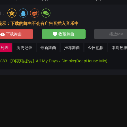
到：
提示：下载的舞曲不会有广告音插入音乐中
下载舞曲
收藏舞曲
播放MV
放列表
历史记录
最新舞曲
推荐舞曲
今日热播
本周热
0683 【Dj夜猫提供】All My Days - Simoke(DeepHouse Mix)