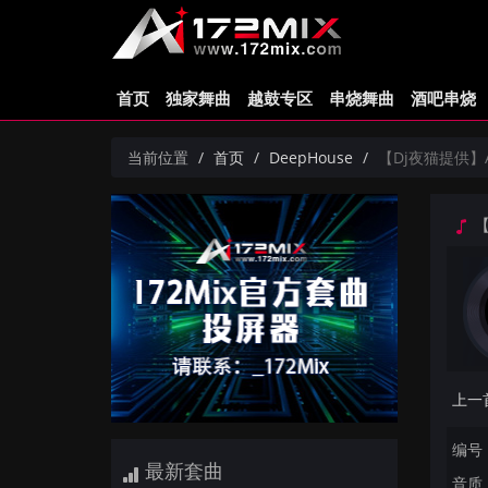
首页
独家舞曲
越鼓专区
串烧舞曲
酒吧串烧
当前位置
首页
DeepHouse
【Dj夜猫提供】All 
【D
编号：
最新套曲
音质：