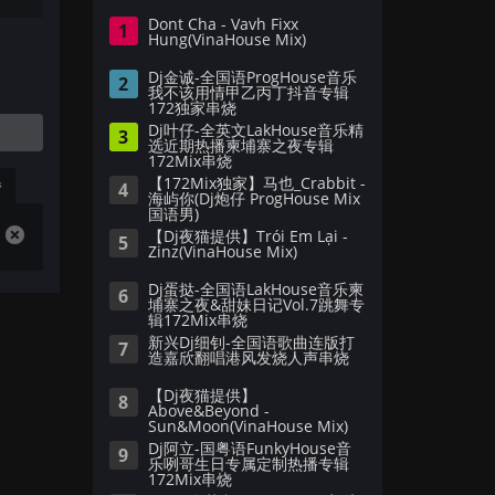
Dont Cha - Vavh Fixx
1
Hung(VinaHouse Mix)
Dj金诚-全国语ProgHouse音乐
2
我不该用情甲乙丙丁抖音专辑
172独家串烧
Dj叶仔-全英文LakHouse音乐精
3
选近期热播柬埔寨之夜专辑
172Mix串烧
【172Mix独家】马也_Crabbit -
播
4
海屿你(Dj炮仔 ProgHouse Mix
国语男)
【Dj夜猫提供】Trói Em Lại -
5
Zinz(VinaHouse Mix)
Dj蛋挞-全国语LakHouse音乐柬
6
埔寨之夜&甜妹日记Vol.7跳舞专
辑172Mix串烧
新兴Dj细钊-全国语歌曲连版打
7
造嘉欣翻唱港风发烧人声串烧
【Dj夜猫提供】
8
Above&Beyond -
Sun&Moon(VinaHouse Mix)
Dj阿立-国粤语FunkyHouse音
9
乐咧哥生日专属定制热播专辑
172Mix串烧