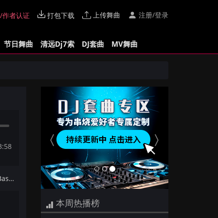
上传舞曲
注册/登录
/作者认证
打包下载
节日舞曲
清远Dj7索
DJ套曲
MV舞曲
Previous
Next
3:58
下一首：【Dj夜猫提供】Bertie Bassett - Duet(DeepHouse Mix)
本周热播榜