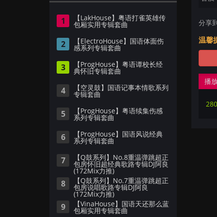
【LakHouse】粤语打雀英雄传
1
分享
包厢实用专辑套曲
温馨
【ElectroHouse】国语体面伤
2
感系列专辑套曲
【ProgHouse】粤语谭校长经
3
典怀旧专辑套曲
播
【空灵鼓】国语记事本情歌系列
4
专辑套曲
28
【ProgHouse】粤语续集伤感
5
系列专辑套曲
【ProgHouse】国语风说经典
6
系列专辑套曲
【Q鼓系列】No.8重温弹跳超正
7
包房怀旧超经典歌路专辑DJ阿良
(172Mix力推)
【Q鼓系列】No.7重温弹跳超正
8
包房说唱歌路专辑DJ阿良
(172Mix力推)
【VinaHouse】国语天还那么蓝
9
包厢实用专辑套曲