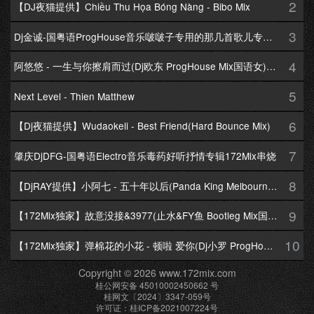
2
【DJ夜猫提供】Chiều Thu Họa Bóng Nàng - Bibo Mix
3
Dj金诚-国粤语ProgHouse音乐啵啵子专用的那几首歌儿专辑172Mix串烧
4
阿悠悠 - 一生与你擦肩而过(Dj欧东 ProgHouse Mix国语女)Dj小耀修改
5
Next Level - Thien Matthew
6
【Dj夜猫提供】Wudaokeli - Best Friend(Hard Bounce Mix)
7
肇庆DjDFG-国粤语Electro音乐毒药好听抒情专辑172Mix串烧
8
【DjRAY提供】小阿七 - 五十年以后(Panda King Melbourne Mix国语女)
9
【172Mix独家】故意没接&3977(止水&FY鱼 Bootleg Mix国语男)
10
【172Mix独家】弹棉花的小花 - 顿啦 爱你(Dj小罗 ProgHouse Mix国语女)v2
Copyright © 2026 www.172mix.com
桂公网安备 45010002450662 号
桂网文〔2024〕3347-059号
许可证：桂ICP备2021007224号