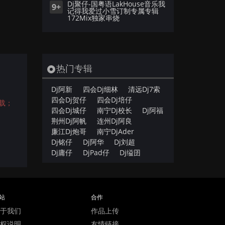
Dj聚仔-国粤语LakHouse音乐我
9+
记得我爱过小雪订制专属专辑
172Mix独家串烧
热门专辑
Dj阿新
四会Dj细林
清远Dj7索
四会Dj贺仔
四会Dj培仔
载；
四会Dj城仔
南宁Dj校长
Dj阿福
荆州Dj阿帆
连州Dj阿良
廉江Dj炮哥
南宁DjAder
Dj铭仔
Dj阿华
Dj刘超
Dj庸仔
DjPad仔
Dj缢囝
站
合作
于我们
作品上传
权说明
友情链接