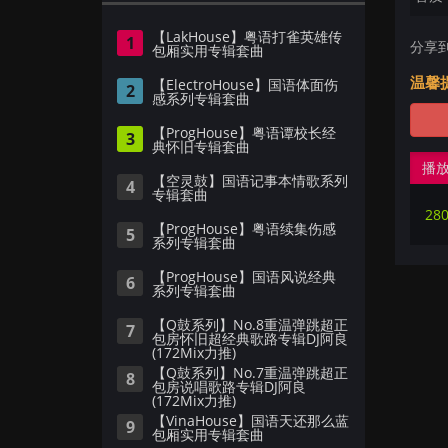
【LakHouse】粤语打雀英雄传
1
分享
包厢实用专辑套曲
温馨
【ElectroHouse】国语体面伤
2
感系列专辑套曲
【ProgHouse】粤语谭校长经
3
典怀旧专辑套曲
播
【空灵鼓】国语记事本情歌系列
4
专辑套曲
28
【ProgHouse】粤语续集伤感
5
系列专辑套曲
【ProgHouse】国语风说经典
6
系列专辑套曲
【Q鼓系列】No.8重温弹跳超正
7
包房怀旧超经典歌路专辑DJ阿良
(172Mix力推)
【Q鼓系列】No.7重温弹跳超正
8
包房说唱歌路专辑DJ阿良
(172Mix力推)
【VinaHouse】国语天还那么蓝
9
包厢实用专辑套曲