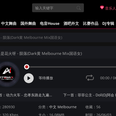
音乐人
中文舞曲
国外舞曲
电音House
酒吧外文
比赛作品
DJ专辑
 陨落(Dark黄 Melbourne Mix国语女)
是花火呀 - 陨落(Dark黄 Melbourne Mix国语女)
00:00
/
0
等待播放
上一首：动力火车 - 忠孝东路走九遍(Dark黄 Melbourne Mix国语男)
280930
分类：
中文 Melbourne
收藏：56
320 Kbps
大小：16.08MB
时间：26/06/03