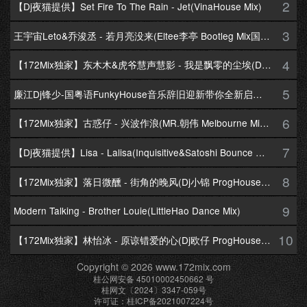
2
【Dj夜猫提供】Set Fire To The Rain - Jet(VinaHouse Mix)
3
王宇宙Leto&乔浚丞 - 若月亮没来(Eltee李亭 Bootleg Mix国语合唱)
4
【172Mix独家】东木木&虎爷慧声慧影 - 我是飘零的尘埃(Dj十三 Melbourne Mix国语男)
5
廉江Dj锋少-国粤语FunkyHouse音乐辞旧迎新带你全新启航跨年专辑172Mix串烧
6
【172Mix独家】古惑仔 - 兴波作浪(MR.朝伟 Melbourne Mix粤语男)
7
【Dj夜猫提供】Lisa - Lalisa(Inquisitive&Satoshi Bounce Mix)
8
【172Mix独家】落日微醺 - 街角的晚风(Dj小锦 ProgHouse Mix粤语女)
9
Modern Talking - Brother Louie(LittleHao Dance Mix)
10
【172Mix独家】林怡冰 - 原谅错爱的心(Dj欧仔 ProgHouse Mix粤语女)
Copyright © 2026 www.172mix.com
桂公网安备 45010002450662 号
桂网文〔2024〕3347-059号
许可证：桂ICP备2021007224号