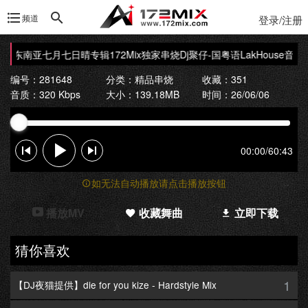
频道
登录/注册
定制东南亚七月七日晴专辑172Mix独家串烧
Dj聚仔-国粤语LakHouse音
编号：281648
分类：
精品串烧
收藏：351
音质：320 Kbps
大小：139.18MB
时间：26/06/06
00:00
/
60:43
如无法自动播放请点击播放按钮
播放MV
收藏舞曲
立即下载
猜你喜欢
1
【DJ夜猫提供】die for you kize - Hardstyle Mix