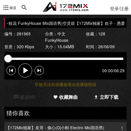
频道
登录/注册
j一枝花 FunkyHouse Mix国语男)空灵鼓
【172Mix独家】欢子 - 愚爱(Dj
编号：281965
分类：
中文
收藏：128
FunkyHouse
音质：320 Kbps
大小：15.04MB
时间：26/06/09
00:00
/
06:29
如无法自动播放请点击播放按钮
播放MV
收藏舞曲
立即下载
猜你喜欢
1
【172Mix独家】友哥 - 偷心(Dj小刚 EIectro Mix国语男)