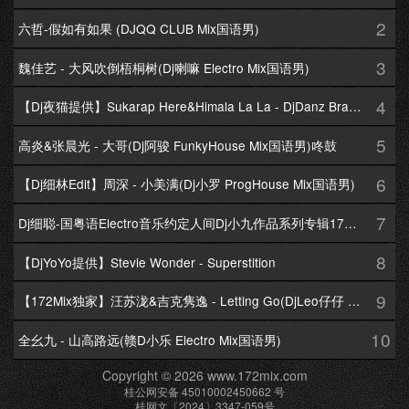
2
六哲-假如有如果 (DJQQ CLUB Mix国语男)
3
魏佳艺 - 大风吹倒梧桐树(Dj喇嘛 Electro Mix国语男)
4
【Dj夜猫提供】Sukarap Here&Himala La La - DjDanz Braekbeat Mix
5
高炎&张晨光 - 大哥(Dj阿骏 FunkyHouse Mix国语男)咚鼓
6
【Dj细林Edit】周深 - 小美满(Dj小罗 ProgHouse Mix国语男)
7
Dj细聪-国粤语Electro音乐约定人间Dj小九作品系列专辑172Mix串烧
8
【DjYoYo提供】Stevie Wonder - Superstition
9
【172Mix独家】汪苏泷&吉克隽逸 - Letting Go(DjLeo仔仔 Electro Mix国语合唱)
10
全幺九 - 山高路远(赣D小乐 Electro Mix国语男)
Copyright © 2026 www.172mix.com
桂公网安备 45010002450662 号
桂网文〔2024〕3347-059号