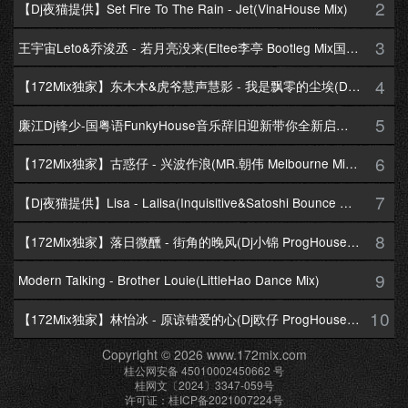
2
【Dj夜猫提供】Set Fire To The Rain - Jet(VinaHouse Mix)
3
王宇宙Leto&乔浚丞 - 若月亮没来(Eltee李亭 Bootleg Mix国语合唱)
4
【172Mix独家】东木木&虎爷慧声慧影 - 我是飘零的尘埃(Dj十三 Melbourne Mix国语男)
5
廉江Dj锋少-国粤语FunkyHouse音乐辞旧迎新带你全新启航跨年专辑172Mix串烧
6
【172Mix独家】古惑仔 - 兴波作浪(MR.朝伟 Melbourne Mix粤语男)
7
【Dj夜猫提供】Lisa - Lalisa(Inquisitive&Satoshi Bounce Mix)
8
【172Mix独家】落日微醺 - 街角的晚风(Dj小锦 ProgHouse Mix粤语女)
9
Modern Talking - Brother Louie(LittleHao Dance Mix)
10
【172Mix独家】林怡冰 - 原谅错爱的心(Dj欧仔 ProgHouse Mix粤语女)
Copyright © 2026 www.172mix.com
桂公网安备 45010002450662 号
桂网文〔2024〕3347-059号
许可证：桂ICP备2021007224号