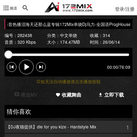
频道
登录/注册
订制抖音热播泪海天还那么蓝专辑172Mix串烧
Dj乌力-全国语ProgHous
编号：282438
分类：
中文串烧
收藏：314
音质：320 Kbps
大小：174.47MB
时间：26/06/14
00:00
/
76:09
如无法自动播放请点击播放按钮
播放MV
收藏舞曲
立即下载
猜你喜欢
1
【DJ夜猫提供】die for you kize - Hardstyle Mix