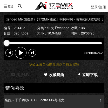
频道
登录/注册
xtended Mix国语男)
【172Mix独家】柯柯柯啊 - 黄梅戏(Dj娃哈哈 Exten
编号：284405
分类：
中文 Extended
收藏：36
音质：320 Kbps
大小：10.94MB
时间：26/06/25
00:00
/
04:42
如无法自动播放请点击播放按钮
播放MV
收藏舞曲
立即下载
猜你喜欢
1
娴姐 - 千千阙歌(DjLC Electro Mix粤语女)