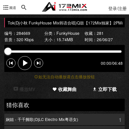
频道
登录/注册
k Tok(Dj小秋 FunkyHouse Mix韩语合唱)Q鼓
【172Mix独家】2PM&尹恩惠 
编号：284669
分类：
FunkyHouse
收藏：281
音质：320 Kbps
大小：15.74MB
时间：26/06/27
00:00
/
06:48
如无法自动播放请点击播放按钮
播放MV
收藏舞曲
立即下载
猜你喜欢
1
娴姐 - 千千阙歌(DjLC Electro Mix粤语女)