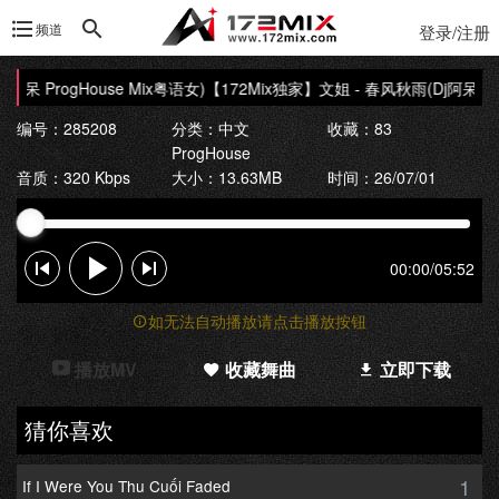
频道
登录/注册
呆 ProgHouse Mix粤语女)
【172Mix独家】文姐 - 春风秋雨(Dj阿呆 Prog
编号：285208
分类：
中文
收藏：83
ProgHouse
音质：320 Kbps
大小：13.63MB
时间：26/07/01
00:00
/
05:52
如无法自动播放请点击播放按钮
播放MV
收藏舞曲
立即下载
猜你喜欢
1
If I Were You Thu Cuối Faded