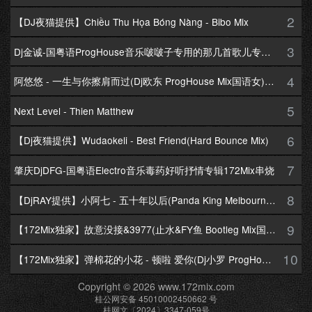
2
【DJ夜猫提供】Chiều Thu Họa Bóng Nàng - Bibo Mix
3
Dj金诚-国粤语ProgHouse音乐啵啵子专用的那几首歌儿专辑172Mix串烧
4
阿悠悠 - 一生与你擦肩而过(Dj欧东 ProgHouse Mix国语女)Dj小耀修改
5
Next Level - Thien Matthew
6
【Dj夜猫提供】Wudaokeli - Best Friend(Hard Bounce Mix)
7
肇庆DjDFG-国粤语Electro音乐毒药好听抒情专辑172Mix串烧
8
【DjRAY提供】小阿七 - 五十年以后(Panda King Melbourne Mix国语女)
9
【172Mix独家】故意没接&3977(止水&FY鱼 Bootleg Mix国语男)
10
【172Mix独家】弹棉花的小花 - 顿啦 爱你(Dj小罗 ProgHouse Mix国语女)v2
Copyright © 2026 www.172mix.com
桂公网安备 45010002450662 号
桂网文〔2024〕3347-059号