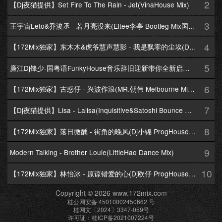
2
【Dj夜猫提供】Set Fire To The Rain - Jet(VinaHouse Mix)
3
王宇宙Leto&乔浚丞 - 若月亮没来(Eltee李亭 Bootleg Mix国语合唱)
4
【172Mix独家】东木木&虎爷慧声慧影 - 我是飘零的尘埃(Dj十三 Melbourne Mix国语男)
5
廉江Dj锋少-国粤语FunkyHouse音乐辞旧迎新带你全新启航跨年专辑172Mix串烧
6
【172Mix独家】古惑仔 - 兴波作浪(MR.朝伟 Melbourne Mix粤语男)
7
【Dj夜猫提供】Lisa - Lalisa(Inquisitive&Satoshi Bounce Mix)
8
【172Mix独家】落日微醺 - 街角的晚风(Dj小锦 ProgHouse Mix粤语女)
9
Modern Talking - Brother Louie(LittleHao Dance Mix)
10
【172Mix独家】林怡冰 - 原谅错爱的心(Dj欧仔 ProgHouse Mix粤语女)
Copyright © 2026 www.172mix.com
桂公网安备 45010002450662 号
桂网文〔2024〕3347-059号
许可证：桂ICP备2021007224号