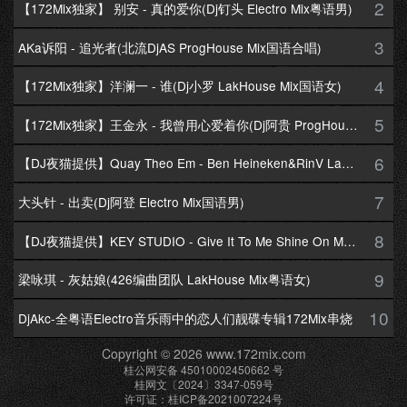
2
【172Mix独家】 别安 - 真的爱你(Dj钉头 Electro Mix粤语男)
3
AKa诉阳 - 追光者(北流DjAS ProgHouse Mix国语合唱)
4
【172Mix独家】洋澜一 - 谁(Dj小罗 LakHouse Mix国语女)
5
【172Mix独家】王金永 - 我曾用心爱着你(Dj阿贵 ProgHouse Mix国语男)
6
【DJ夜猫提供】Quay Theo Em - Ben Heineken&RinV LakHouse Mix
7
大头针 - 出卖(Dj阿登 Electro Mix国语男)
8
【DJ夜猫提供】KEY STUDIO - Give It To Me Shine On Me By Lambo Thea
9
梁咏琪 - 灰姑娘(426编曲团队 LakHouse Mix粤语女)
10
DjAkc-全粤语Electro音乐雨中的恋人们靓碟专辑172Mix串烧
Copyright © 2026 www.172mix.com
桂公网安备 45010002450662 号
桂网文〔2024〕3347-059号
许可证：桂ICP备2021007224号