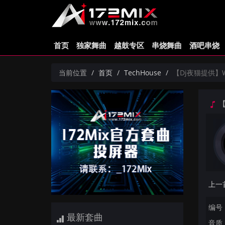
首页
独家舞曲
越鼓专区
串烧舞曲
酒吧串烧
当前位置
首页
TechHouse
【Dj夜猫提供】Woop
【
编号：
最新套曲
音质：