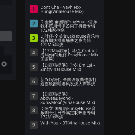
Dont Cha - Vavh Fixx
1
Hung(VinaHouse Mix)
Dj金诚-全国语ProgHouse音乐
2
我不该用情甲乙丙丁抖音专辑
172独家串烧
Dj叶仔-全英文LakHouse音乐精
3
选近期热播柬埔寨之夜专辑
172Mix串烧
播
【172Mix独家】马也_Crabbit -
4
海屿你(Dj炮仔 ProgHouse Mix
国语男)
【Dj夜猫提供】Trói Em Lại -
5
Zinz(VinaHouse Mix)
新兴Dj细钊-全国语歌曲连版打
6
造嘉欣翻唱港风发烧人声串烧
【Dj夜猫提供】
7
Above&Beyond -
Sun&Moon(VinaHouse Mix)
Dj阿立-国粤语FunkyHouse音
8
乐咧哥生日专属定制热播专辑
172Mix串烧
With You - BT(VinaHouse Mix)
9