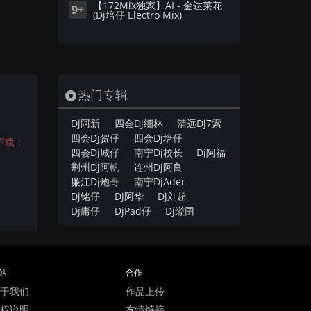
【172Mix独家】AI - 金达莱花
9+
(Dj培仔 Electro Mix)
热门专辑
Dj阿新
四会Dj细林
清远Dj7索
四会Dj贺仔
四会Dj培仔
下载；
四会Dj城仔
南宁Dj校长
Dj阿福
荆州Dj阿帆
连州Dj阿良
廉江Dj炮哥
南宁DjAder
Dj铭仔
Dj阿华
Dj刘超
Dj庸仔
DjPad仔
Dj缢囝
站
合作
于我们
作品上传
权说明
友情链接