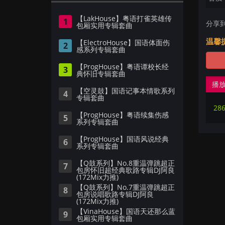
【LakHouse】粤语打雀英雄传
1
分享
包厢实用专辑套曲
温馨
【ElectroHouse】国语体面伤
2
感系列专辑套曲
【ProgHouse】粤语谭校长经
3
典怀旧专辑套曲
播
【空灵鼓】国语记事本情歌系列
4
专辑套曲
28
【ProgHouse】粤语续集伤感
5
系列专辑套曲
【ProgHouse】国语风说经典
6
系列专辑套曲
【Q鼓系列】No.8重温弹跳超正
7
包房怀旧超经典歌路专辑DJ阿良
(172Mix力推)
【Q鼓系列】No.7重温弹跳超正
8
包房说唱歌路专辑DJ阿良
(172Mix力推)
【VinaHouse】国语天还那么蓝
9
包厢实用专辑套曲