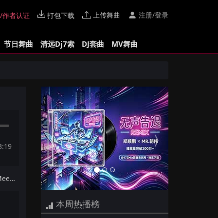
上传舞曲
注册/登录
/作者认证
打包下载
节日舞曲
清远Dj7索
DJ套曲
MV舞曲
Previous
Next
3:19
下一首：【Dj夜猫提供】Costa Mee - In The Sunshine(DeepHouse Mix)
本周热播榜