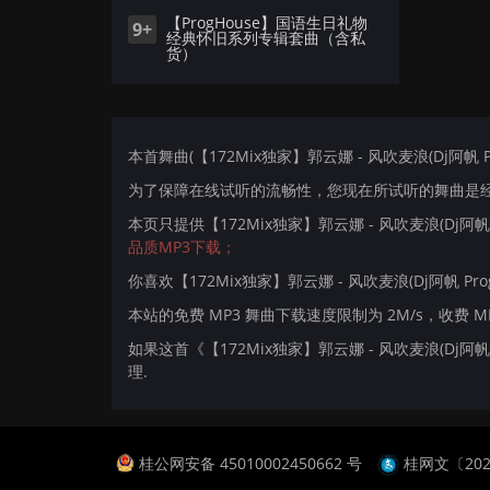
【ProgHouse】国语生日礼物
9+
经典怀旧系列专辑套曲（含私
货）
本首舞曲(【172Mix独家】郭云娜 - 风吹麦浪(Dj阿帆 Pr
为了保障在线试听的流畅性，您现在所试听的舞曲是经过
本页只提供【172Mix独家】郭云娜 - 风吹麦浪(Dj阿帆
品质MP3下载；
你喜欢【172Mix独家】郭云娜 - 风吹麦浪(Dj阿帆 Prog
本站的免费 MP3 舞曲下载速度限制为 2M/s，收费 
如果这首《【172Mix独家】郭云娜 - 风吹麦浪(Dj阿
理.
桂公网安备 45010002450662 号
桂网文〔2024