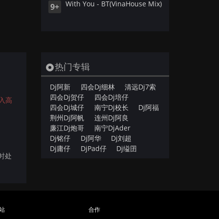
With You - BT(VinaHouse Mix)
9+
热门专辑
Dj阿新
四会Dj细林
清远Dj7索
四会Dj贺仔
四会Dj培仔
入高
四会Dj城仔
南宁Dj校长
Dj阿福
荆州Dj阿帆
连州Dj阿良
廉江Dj炮哥
南宁DjAder
Dj铭仔
Dj阿华
Dj刘超
Dj庸仔
DjPad仔
Dj缢囝
及时处
站
合作