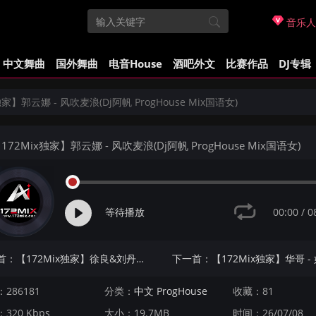
音乐人
中文舞曲
国外舞曲
电音House
酒吧外文
比赛作品
DJ专辑
独家】郭云娜 - 风吹麦浪(Dj阿帆 ProgHouse Mix国语女)
172Mix独家】郭云娜 - 风吹麦浪(Dj阿帆 ProgHouse Mix国语女)
00:00
/
0
等待播放
上一首：【172Mix独家】徐良&刘丹萌 - 抽离(Dj炮仔 Electro Mix国语合唱)
286181
分类：
中文 ProgHouse
收藏：81
320 Kbps
大小：19.7MB
时间：26/07/08