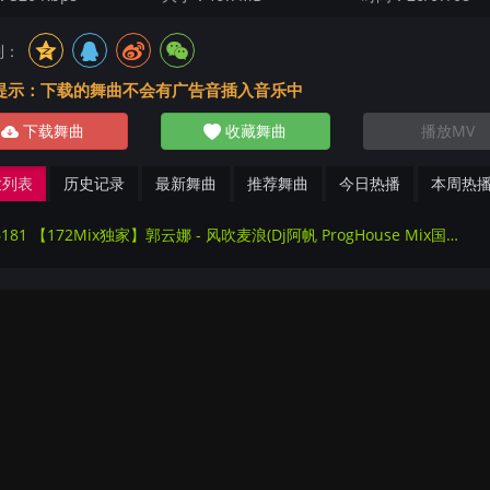
到：
提示：下载的舞曲不会有广告音插入音乐中
下载舞曲
收藏舞曲
播放MV
放列表
历史记录
最新舞曲
推荐舞曲
今日热播
本周热
286181 【172Mix独家】郭云娜 - 风吹麦浪(Dj阿帆 ProgHouse Mix国语女)