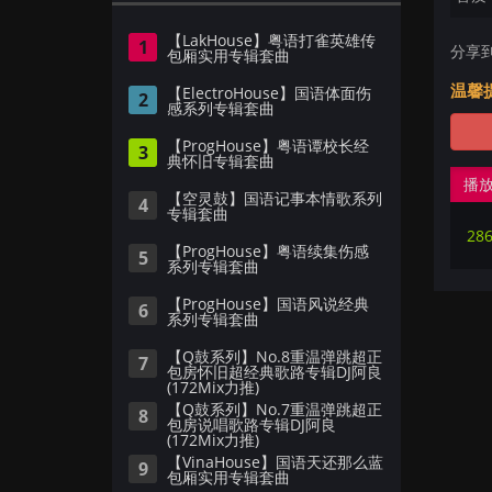
【LakHouse】粤语打雀英雄传
1
分享
包厢实用专辑套曲
温馨
【ElectroHouse】国语体面伤
2
感系列专辑套曲
【ProgHouse】粤语谭校长经
3
典怀旧专辑套曲
播
【空灵鼓】国语记事本情歌系列
4
专辑套曲
【ProgHouse】粤语续集伤感
5
系列专辑套曲
【ProgHouse】国语风说经典
6
系列专辑套曲
【Q鼓系列】No.8重温弹跳超正
7
包房怀旧超经典歌路专辑DJ阿良
(172Mix力推)
【Q鼓系列】No.7重温弹跳超正
8
包房说唱歌路专辑DJ阿良
(172Mix力推)
【VinaHouse】国语天还那么蓝
9
包厢实用专辑套曲