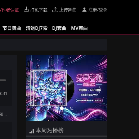
上传舞曲
注册/登录
/作者认证
打包下载
节日舞曲
清远Dj7索
DJ套曲
MV舞曲
Previous
Next
8:31
下一首：【172Mix独家】华哥 - 如果你是我的传说(Dj阿帆 ProgHouse Mix国语男)
本周热播榜