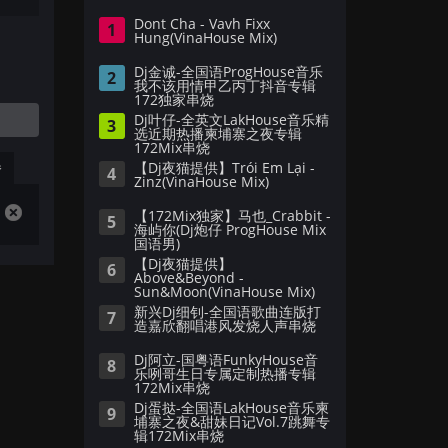
Dont Cha - Vavh Fixx
1
Hung(VinaHouse Mix)
Dj金诚-全国语ProgHouse音乐
2
我不该用情甲乙丙丁抖音专辑
172独家串烧
Dj叶仔-全英文LakHouse音乐精
3
选近期热播柬埔寨之夜专辑
172Mix串烧
播
【Dj夜猫提供】Trói Em Lại -
4
Zinz(VinaHouse Mix)
【172Mix独家】马也_Crabbit -
5
海屿你(Dj炮仔 ProgHouse Mix
国语男)
【Dj夜猫提供】
6
Above&Beyond -
Sun&Moon(VinaHouse Mix)
新兴Dj细钊-全国语歌曲连版打
7
造嘉欣翻唱港风发烧人声串烧
Dj阿立-国粤语FunkyHouse音
8
乐咧哥生日专属定制热播专辑
172Mix串烧
Dj蛋挞-全国语LakHouse音乐柬
9
埔寨之夜&甜妹日记Vol.7跳舞专
辑172Mix串烧