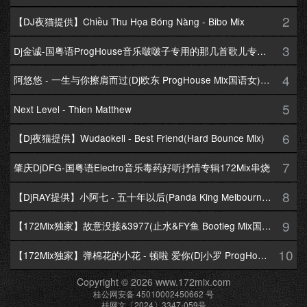
2
【DJ夜猫提供】Chiều Thu Họa Bóng Nàng - Bibo Mix
3
Dj金诚-国粤语ProgHouse音乐啵啵子专用的那几首歌儿专辑172Mix串烧
4
阿悠悠 - 一生与你擦肩而过(Dj欧东 ProgHouse Mix国语女)Dj小耀修改
5
Next Level - Thien Matthew
6
【Dj夜猫提供】Wudaokeli - Best Friend(Hard Bounce Mix)
7
肇庆DjDFG-国粤语Electro音乐毒药好听抒情专辑172Mix串烧
8
【DjRAY提供】小阿七 - 五十年以后(Panda King Melbourne Mix国语女)
9
【172Mix独家】故意没接&3977(止水&FY鱼 Bootleg Mix国语男)
10
【172Mix独家】弹棉花的小花 - 顿啦 爱你(Dj小罗 ProgHouse Mix国语女)v2
Copyright © 2026 www.172mix.com
桂公网安备 45010002450662 号
桂网文〔2024〕3347-059号