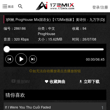
频道
登录/注册
Dj阿帆 ProgHouse Mix国语女)
【172Mix独家】黄诗扶 - 九万字(Dj阿帆 P
编号：286186
分类：
中文
收藏：94
ProgHouse
音质：320 Kbps
大小：15.62MB
时间：26/07/08
00:00
/
06:45
如无法自动播放请点击播放按钮
播放MV
收藏舞曲
立即下载
猜你喜欢
1
If I Were You Thu Cuối Faded