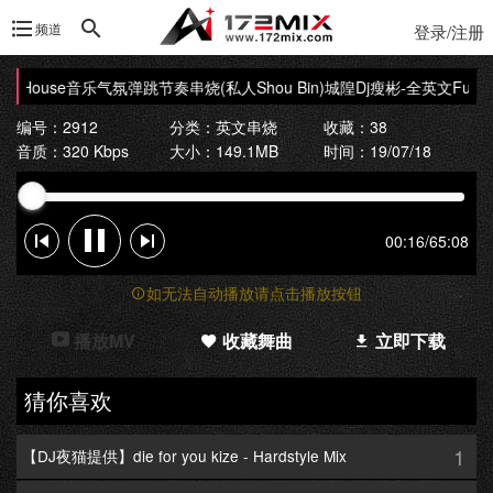
频道
登录/注册
yHouse音乐气氛弹跳节奏串烧(私人Shou Bin)
城隍Dj瘦彬-全英文Funky
编号：2912
分类：
英文串烧
收藏：38
音质：320 Kbps
大小：149.1MB
时间：19/07/18
00:16
/
65:08
如无法自动播放请点击播放按钮
播放MV
收藏舞曲
立即下载
猜你喜欢
1
【DJ夜猫提供】die for you kize - Hardstyle Mix