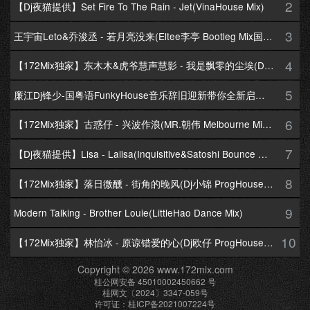
2
【Dj夜猫提供】Set Fire To The Rain - Jet(VinaHouse Mix)
3
王宇宙Leto&乔浚丞 - 若月亮没来(Eltee李亭 Bootleg Mix国语合唱)
4
【172Mix独家】东木木&虎爷慧声慧影 - 我是飘零的尘埃(Dj十三 Melbourne Mix国语男)
5
廉江Dj锋少-国粤语FunkyHouse音乐辞旧迎新带你全新启航跨年专辑172Mix串烧
6
【172Mix独家】古惑仔 - 兴波作浪(MR.朝伟 Melbourne Mix粤语男)
7
【Dj夜猫提供】Lisa - Lalisa(Inquisitive&Satoshi Bounce Mix)
8
【172Mix独家】落日微醺 - 街角的晚风(Dj小锦 ProgHouse Mix粤语女)
9
Modern Talking - Brother Louie(LittleHao Dance Mix)
10
【172Mix独家】林怡冰 - 原谅错爱的心(Dj欧仔 ProgHouse Mix粤语女)
Copyright © 2026 www.172mix.com
桂公网安备 45010002450662 号
桂网文〔2024〕3347-059号
许可证：桂ICP备2021007224号