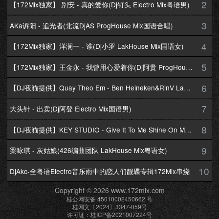
2
【172Mix独家】 别安 - 真的爱你(Dj钉头 Electro Mix粤语男)
3
AKa诉阳 - 追光者(北流DjAS ProgHouse Mix国语合唱)
4
【172Mix独家】洋澜一 - 谁(Dj小罗 LakHouse Mix国语女)
5
【172Mix独家】王金永 - 我曾用心爱着你(Dj阿贵 ProgHouse Mix国语男)
6
【DJ夜猫提供】Quay Theo Em - Ben Heineken&RinV LakHouse Mix
7
大头针 - 出卖(Dj阿登 Electro Mix国语男)
8
【DJ夜猫提供】KEY STUDIO - Give It To Me Shine On Me By Lambo Thea
9
梁咏琪 - 灰姑娘(426编曲团队 LakHouse Mix粤语女)
10
DjAkc-全粤语Electro音乐雨中的恋人们靓碟专辑172Mix串烧
Copyright © 2026 www.172mix.com
桂公网安备 45010002450662 号
桂网文〔2024〕3347-059号
许可证：桂ICP备2021007224号