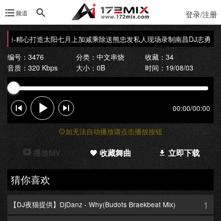
频道
登录/注册
志勇-精心打造太阳七月上加减乘除送熊忠发私人现场录制
南昌DJ志勇-
编号：3476
分类：
中文串烧
收藏：34
音质：320 Kbps
大小：0B
时间：19/08/03
00:00
/
00:00
如无法自动播放请点击播放按钮
播放MV
收藏舞曲
立即下载
猜你喜欢
1
【DJ夜猫提供】DjDanz - Why(Budots Braekbeat Mix)