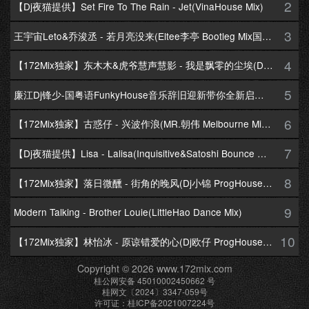
2
【Dj夜猫提供】Set Fire To The Rain - Jet(VinaHouse Mix)
3
王宇宙Leto&乔浚丞 - 若月亮没来(Eltee李亭 Bootleg Mix国语合唱)
4
【172Mix独家】东木木&虎爷慧声慧影 - 我是飘零的尘埃(Dj十三 Melbourne Mix国语男)
5
廉江Dj锋少-国粤语FunkyHouse音乐辞旧迎新带你全新启航跨年专辑172Mix串烧
6
【172Mix独家】古惑仔 - 兴波作浪(MR.朝伟 Melbourne Mix粤语男)
7
【Dj夜猫提供】Lisa - Lalisa(Inquisitive&Satoshi Bounce Mix)
8
【172Mix独家】落日微醺 - 街角的晚风(Dj小锦 ProgHouse Mix粤语女)
9
Modern Talking - Brother Louie(LittleHao Dance Mix)
10
【172Mix独家】林怡冰 - 原谅错爱的心(Dj欧仔 ProgHouse Mix粤语女)
Copyright © 2026 www.172mix.com
桂公网安备 45010002450662 号
桂网文〔2024〕3347-059号
许可证：桂ICP备2021007224号