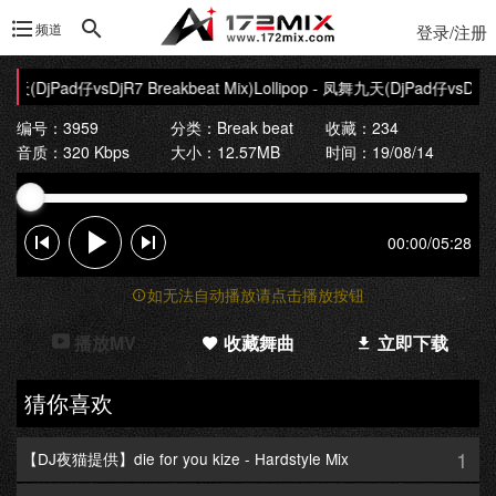
频道
登录/注册
九天(DjPad仔vsDjR7 Breakbeat Mix)
Lollipop - 凤舞九天(DjPad仔vsDjR7 B
编号：3959
分类：
Break beat
收藏：234
音质：320 Kbps
大小：12.57MB
时间：19/08/14
00:00
/
05:28
如无法自动播放请点击播放按钮
播放MV
收藏舞曲
立即下载
猜你喜欢
1
【DJ夜猫提供】die for you kize - Hardstyle Mix