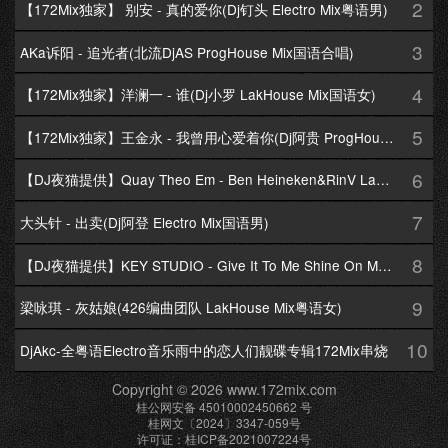
2
【172Mix独家】 别安 - 真的爱你(Dj钉头 Electro Mix粤语男)
3
AKa诉阳 - 追光者(北流DjAS ProgHouse Mix国语合唱)
4
【172Mix独家】洋澜一 - 谁(Dj小罗 LakHouse Mix国语女)
5
【172Mix独家】王金永 - 我曾用心爱着你(Dj阿贵 ProgHouse Mix国语男)
6
【DJ夜猫提供】Quay Theo Em - Ben Heineken&RinV LakHouse Mix
7
大头针 - 出卖(Dj阿登 Electro Mix国语男)
8
【DJ夜猫提供】KEY STUDIO - Give It To Me Shine On Me By Lambo Thea
9
梁咏琪 - 灰姑娘(426编曲团队 LakHouse Mix粤语女)
10
DjAkc-全粤语Electro音乐雨中的恋人们靓碟专辑172Mix串烧
Copyright © 2026 www.172mix.com
桂公网安备 45010002450662 号
桂网文〔2024〕3347-059号
许可证：桂ICP备2021007224号