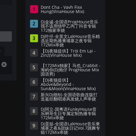
Dont Cha - Vavh Fixx
1
Hung(VinaHouse Mix)
Dj金诚-全国语ProgHouse音乐
2
我不该用情甲乙丙丁抖音专辑
172独家串烧
Dj叶仔-全英文LakHouse音乐精
3
选近期热播柬埔寨之夜专辑
172Mix串烧
播
【Dj夜猫提供】Trói Em Lại -
4
Zinz(VinaHouse Mix)
【172Mix独家】马也_Crabbit -
5
海屿你(Dj炮仔 ProgHouse Mix
国语男)
【Dj夜猫提供】
6
Above&Beyond -
Sun&Moon(VinaHouse Mix)
新兴Dj细钊-全国语歌曲连版打
7
造嘉欣翻唱港风发烧人声串烧
Dj阿立-国粤语FunkyHouse音
8
乐咧哥生日专属定制热播专辑
172Mix串烧
Dj蛋挞-全国语LakHouse音乐柬
9
埔寨之夜&甜妹日记Vol.7跳舞专
辑172Mix串烧