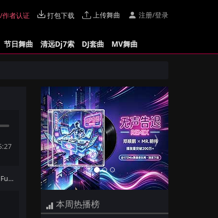
上传舞曲
注册/登录
/作者认证
打包下载
节日舞曲
清远Dj7索
DJ套曲
MV舞曲
Previous
Next
5:27
下一首：Tum Dum Dum(DjAxu FunkyHouse Mix)咚鼓
本周热播榜