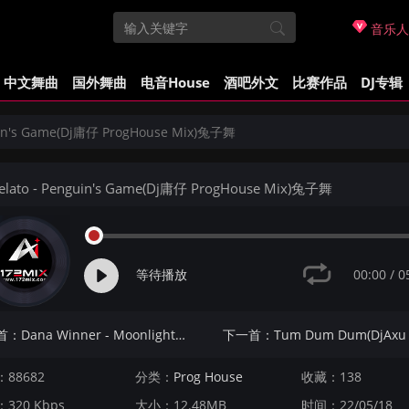
音乐人
中文舞曲
国外舞曲
电音House
酒吧外文
比赛作品
DJ专辑
uin's Game(Dj庸仔 ProgHouse Mix)兔子舞
lato - Penguin's Game(Dj庸仔 ProgHouse Mix)兔子舞
00:00
/
0
等待播放
上一首：Dana Winner - Moonlight Shadow(Dj阿柳 FunkyHouse Mix)咚鼓
88682
分类：
Prog House
收藏：138
320 Kbps
大小：12.48MB
时间：22/05/18