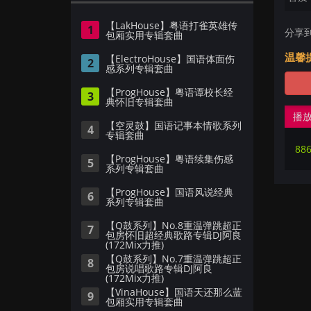
【LakHouse】粤语打雀英雄传
1
分享
包厢实用专辑套曲
温馨
【ElectroHouse】国语体面伤
2
感系列专辑套曲
【ProgHouse】粤语谭校长经
3
典怀旧专辑套曲
播
【空灵鼓】国语记事本情歌系列
4
专辑套曲
886
【ProgHouse】粤语续集伤感
5
系列专辑套曲
【ProgHouse】国语风说经典
6
系列专辑套曲
【Q鼓系列】No.8重温弹跳超正
7
包房怀旧超经典歌路专辑DJ阿良
(172Mix力推)
【Q鼓系列】No.7重温弹跳超正
8
包房说唱歌路专辑DJ阿良
(172Mix力推)
【VinaHouse】国语天还那么蓝
9
包厢实用专辑套曲