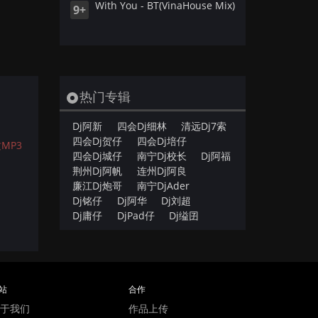
With You - BT(VinaHouse Mix)
9+
热门专辑
Dj阿新
四会Dj细林
清远Dj7索
四会Dj贺仔
四会Dj培仔
MP3
四会Dj城仔
南宁Dj校长
Dj阿福
荆州Dj阿帆
连州Dj阿良
廉江Dj炮哥
南宁DjAder
Dj铭仔
Dj阿华
Dj刘超
Dj庸仔
DjPad仔
Dj缢囝
站
合作
于我们
作品上传