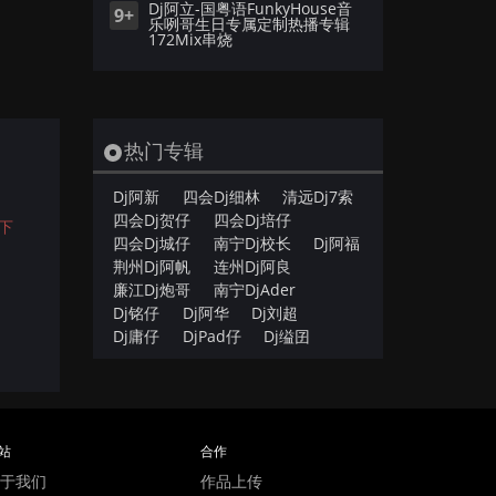
Dj阿立-国粤语FunkyHouse音
9+
乐咧哥生日专属定制热播专辑
172Mix串烧
热门专辑
Dj阿新
四会Dj细林
清远Dj7索
四会Dj贺仔
四会Dj培仔
下
四会Dj城仔
南宁Dj校长
Dj阿福
荆州Dj阿帆
连州Dj阿良
廉江Dj炮哥
南宁DjAder
Dj铭仔
Dj阿华
Dj刘超
Dj庸仔
DjPad仔
Dj缢囝
站
合作
于我们
作品上传