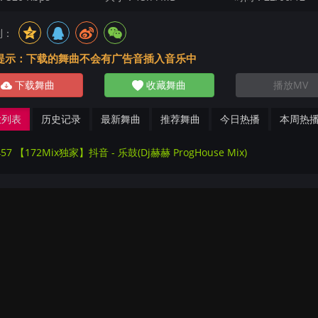
到：
提示：下载的舞曲不会有广告音插入音乐中
下载舞曲
收藏舞曲
播放MV
放列表
历史记录
最新舞曲
推荐舞曲
今日热播
本周热
457 【172Mix独家】抖音 - 乐鼓(Dj赫赫 ProgHouse Mix)