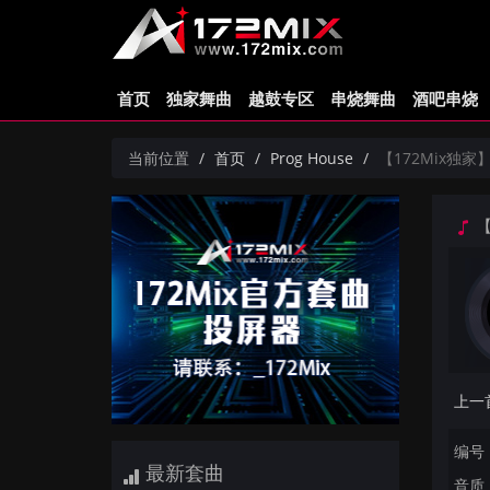
首页
独家舞曲
越鼓专区
串烧舞曲
酒吧串烧
当前位置
首页
Prog House
【172Mix独家】抖
【
编号：
最新套曲
音质：