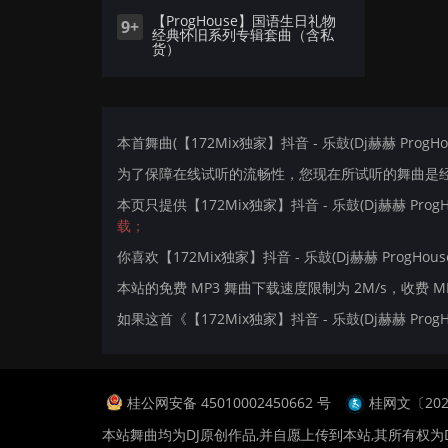
【ProgHouse】国语生日礼物
9+
经典怀旧系列专辑套曲（含私
货）
本首舞曲(【172Mix独家】抖音 - 乐鼓(Dj赫赫 ProgHo
为了保障在线试听的流畅性，您现在所试听的舞曲是经过
本页只提供【172Mix独家】抖音 - 乐鼓(Dj赫赫 Pro
载；
你喜欢【172Mix独家】抖音 - 乐鼓(Dj赫赫 ProgHouse
本站的免费 MP3 舞曲下载速度限制为 2M/s，收费 
如果这首《【172Mix独家】抖音 - 乐鼓(Dj赫赫 Pr
桂公网安备 45010002450662 号
桂网文〔2024
本站舞曲均为DJ原创作品,并自愿上传到本站,其所有权为