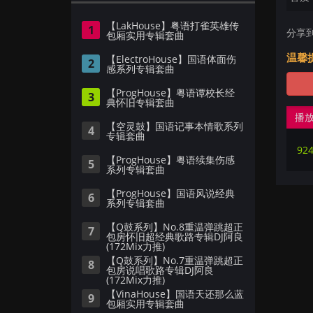
【LakHouse】粤语打雀英雄传
1
分享
包厢实用专辑套曲
温馨
【ElectroHouse】国语体面伤
2
感系列专辑套曲
【ProgHouse】粤语谭校长经
3
典怀旧专辑套曲
播
【空灵鼓】国语记事本情歌系列
4
专辑套曲
92
【ProgHouse】粤语续集伤感
5
系列专辑套曲
【ProgHouse】国语风说经典
6
系列专辑套曲
【Q鼓系列】No.8重温弹跳超正
7
包房怀旧超经典歌路专辑DJ阿良
(172Mix力推)
【Q鼓系列】No.7重温弹跳超正
8
包房说唱歌路专辑DJ阿良
(172Mix力推)
【VinaHouse】国语天还那么蓝
9
包厢实用专辑套曲