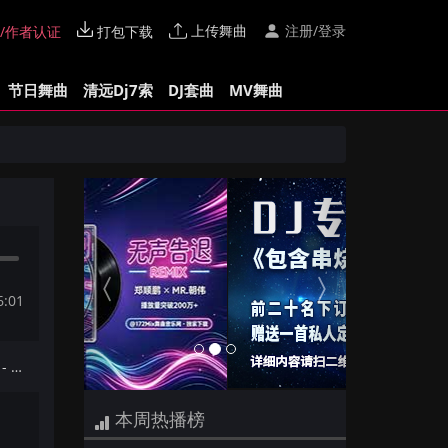
上传舞曲
注册/登录
/作者认证
打包下载
节日舞曲
清远Dj7索
DJ套曲
MV舞曲
Previous
Next
6:01
下一首：【172Mix独家】王心凌 - 花的嫁纱(Dj赫赫 ProgHouse Mix国语女)
本周热播榜