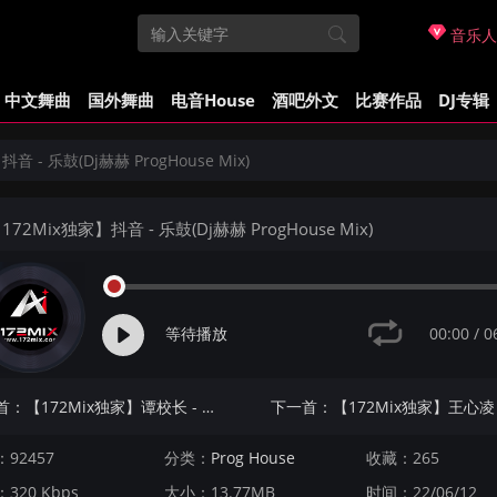
音乐人
中文舞曲
国外舞曲
电音House
酒吧外文
比赛作品
DJ专辑
音 - 乐鼓(Dj赫赫 ProgHouse Mix)
172Mix独家】抖音 - 乐鼓(Dj赫赫 ProgHouse Mix)
00:00
/
0
等待播放
上一首：【172Mix独家】谭校长 - 无言感激(Dj铭仔 ProgHouse Mix粤语男)
92457
分类：
Prog House
收藏：265
320 Kbps
大小：13.77MB
时间：22/06/12