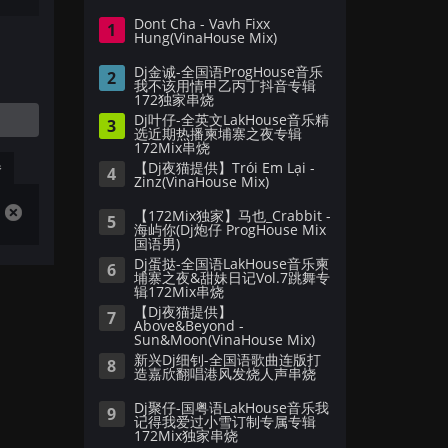
Dont Cha - Vavh Fixx
1
Hung(VinaHouse Mix)
Dj金诚-全国语ProgHouse音乐
2
我不该用情甲乙丙丁抖音专辑
172独家串烧
Dj叶仔-全英文LakHouse音乐精
3
选近期热播柬埔寨之夜专辑
172Mix串烧
【Dj夜猫提供】Trói Em Lại -
播
4
Zinz(VinaHouse Mix)
【172Mix独家】马也_Crabbit -
5
海屿你(Dj炮仔 ProgHouse Mix
国语男)
Dj蛋挞-全国语LakHouse音乐柬
6
埔寨之夜&甜妹日记Vol.7跳舞专
辑172Mix串烧
【Dj夜猫提供】
7
Above&Beyond -
Sun&Moon(VinaHouse Mix)
新兴Dj细钊-全国语歌曲连版打
8
造嘉欣翻唱港风发烧人声串烧
Dj聚仔-国粤语LakHouse音乐我
9
记得我爱过小雪订制专属专辑
172Mix独家串烧