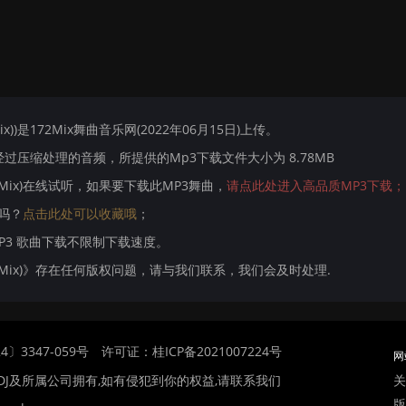
I Mix))是172Mix舞曲音乐网(2022年06月15日)上传。
压缩处理的音频，所提供的Mp3下载文件大小为 8.78MB
jIsI Mix)在线试听，如果要下载此MP3舞曲，
请点此处进入高品质MP3下载；
x)吗？
点击此处可以收藏哦
；
MP3 歌曲下载不限制下载速度。
(DjIsI Mix)》存在任何版权问题，请与我们联系，我们会及时处理.
〕3347-059号
许可证：桂ICP备2021007224号
网
关
DJ及所属公司拥有,如有侵犯到你的权益,请联系我们
版