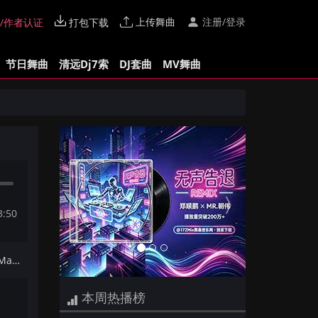
上传舞曲
注册/登录
/作者认证
打包下载
节日舞曲
清远Dj7索
DJ套曲
MV舞曲
Previous
Next
3:50
下一首：【DJ夜猫提供】KTB Ft Mara The Show Must Go On(Extended Mix)
本周热播榜