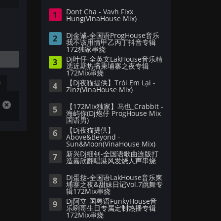
Dont Cha - Vavh Fixx
1
Hung(VinaHouse Mix)
Dj金诚-全国语ProgHouse音乐
2
我不该用情甲乙丙丁抖音专辑
172独家串烧
Dj叶仔-全英文LakHouse音乐精
3
选近期热播柬埔寨之夜专辑
172Mix串烧
播
【Dj夜猫提供】Trói Em Lại -
4
Zinz(VinaHouse Mix)
【172Mix独家】马也_Crabbit -
5
海屿你(Dj炮仔 ProgHouse Mix
国语男)
【Dj夜猫提供】
6
Above&Beyond -
Sun&Moon(VinaHouse Mix)
新兴Dj细钊-全国语歌曲连版打
7
造嘉欣翻唱港风发烧人声串烧
Dj蛋挞-全国语LakHouse音乐柬
8
埔寨之夜&甜妹日记Vol.7跳舞专
辑172Mix串烧
Dj阿立-国粤语FunkyHouse音
9
乐咧哥生日专属定制热播专辑
172Mix串烧