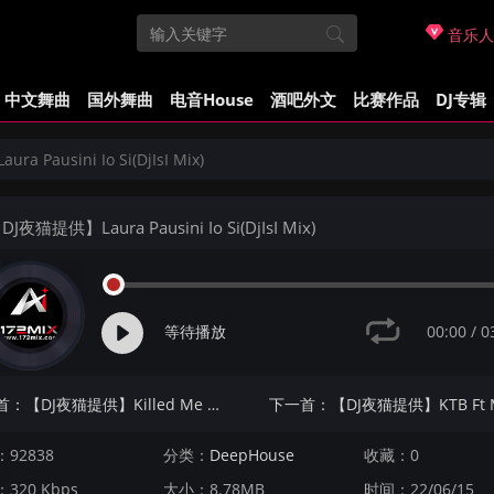
音乐人
中文舞曲
国外舞曲
电音House
酒吧外文
比赛作品
DJ专辑
 Pausini Io Si(DjIsI Mix)
J夜猫提供】Laura Pausini Io Si(DjIsI Mix)
00:00
/
0
等待播放
上一首：【DJ夜猫提供】Killed Me With Love(Extended Mix)
92838
分类：
DeepHouse
收藏：0
320 Kbps
大小：8.78MB
时间：22/06/15