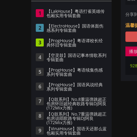
【LakHouse】粤语打雀英雄传
1
分享
包厢实用专辑套曲
温馨
【ElectroHouse】国语体面伤
2
感系列专辑套曲
【ProgHouse】粤语谭校长经
3
典怀旧专辑套曲
播
【空灵鼓】国语记事本情歌系列
4
专辑套曲
928
【ProgHouse】粤语续集伤感
5
系列专辑套曲
【ProgHouse】国语风说经典
6
系列专辑套曲
【Q鼓系列】No.8重温弹跳超正
7
包房怀旧超经典歌路专辑DJ阿良
(172Mix力推)
【Q鼓系列】No.7重温弹跳超正
8
包房说唱歌路专辑DJ阿良
(172Mix力推)
【VinaHouse】国语天还那么蓝
9
包厢实用专辑套曲