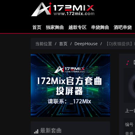
首页
独家舞曲
越鼓专区
串烧舞曲
酒吧串烧
当前位置
首页
DeepHouse
【DJ夜猫提供】Laura
【D
编号：
最新套曲
音质：