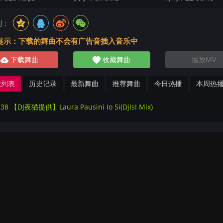
到：
提示：下载的舞曲不会有广告音插入音乐中
下载舞曲
收藏舞曲
播放MV
放列表
历史记录
最新舞曲
推荐舞曲
今日热播
本周热
38 【DJ夜猫提供】Laura Pausini Io Si(DjIsI Mix)