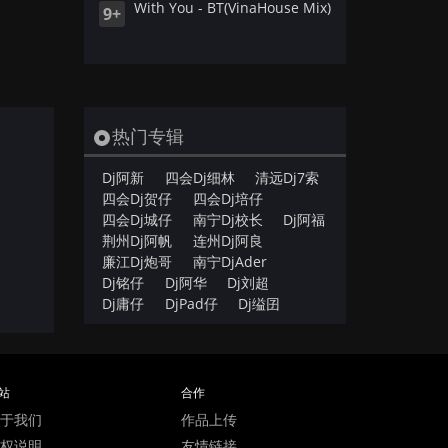
With You - BT(VinaHouse Mix)
9+
热门专辑
Dj阿新
四会Dj细林
清远Dj7索
四会Dj贺仔
四会Dj培仔
四会Dj城仔
南宁Dj校长
Dj阿福
荆州Dj阿帆
连州Dj阿良
廉江Dj炮哥
南宁DjAder
Dj铭仔
Dj阿华
Dj刘超
Dj庸仔
DjPad仔
Dj缢囝
站
合作
于我们
作品上传
权说明
友情链接