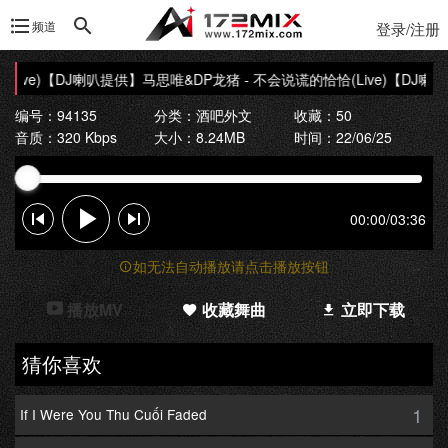
频道
登录/注册
Live)【DJ喇叭提供】
马思唯&DP龙猪 - 不会说谎的恰恰(Live)【DJ喇
编号：94135
分类：
酒吧外文
收藏：50
音质：320 Kbps
大小：8.24MB
时间：22/06/25
00:00
/
03:36
如无法自动播放请点击播放按钮
播放MV
收藏舞曲
立即下载
猜你喜欢
1
If I Were You Thu Cuối Faded