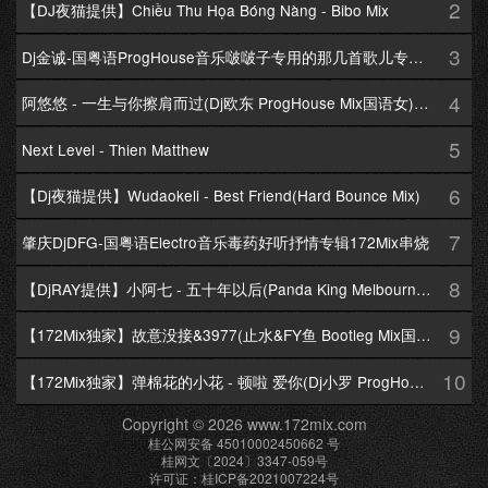
2
【DJ夜猫提供】Chiều Thu Họa Bóng Nàng - Bibo Mix
3
Dj金诚-国粤语ProgHouse音乐啵啵子专用的那几首歌儿专辑172Mix串烧
4
阿悠悠 - 一生与你擦肩而过(Dj欧东 ProgHouse Mix国语女)Dj小耀修改
5
Next Level - Thien Matthew
6
【Dj夜猫提供】Wudaokeli - Best Friend(Hard Bounce Mix)
7
肇庆DjDFG-国粤语Electro音乐毒药好听抒情专辑172Mix串烧
8
【DjRAY提供】小阿七 - 五十年以后(Panda King Melbourne Mix国语女)
9
【172Mix独家】故意没接&3977(止水&FY鱼 Bootleg Mix国语男)
10
【172Mix独家】弹棉花的小花 - 顿啦 爱你(Dj小罗 ProgHouse Mix国语女)v2
Copyright © 2026 www.172mix.com
桂公网安备 45010002450662 号
桂网文〔2024〕3347-059号
许可证：桂ICP备2021007224号