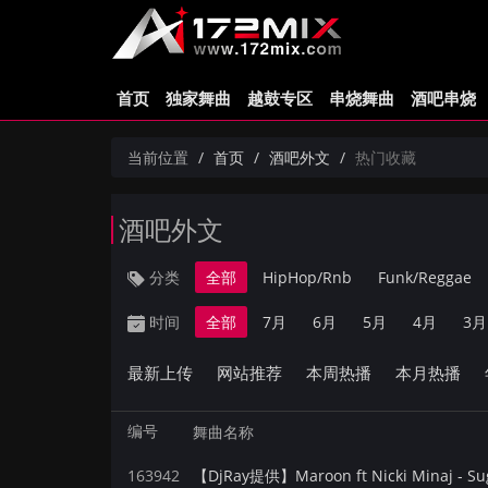
首页
独家舞曲
越鼓专区
串烧舞曲
酒吧串烧
当前位置
首页
酒吧外文
热门收藏
酒吧外文
分类
全部
HipHop/Rnb
Funk/Reggae
时间
全部
7月
6月
5月
4月
3月
最新上传
网站推荐
本周热播
本月热播
编号
舞曲名称
163942
【DjRay提供】Maroon ft Nicki Minaj - Su