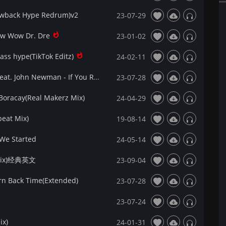
owback Hype Redrum)v2
23-07-29
w Wow Dr. Dre
23-01-02
s hype(TikTok Editz)
24-02-11
【DjRay提供】David Guetta & MistaJam feat. John Newman - If You Really Love Me(Extended Mix)
23-07-28
oracay(Real Makerz Mix)
24-04-29
eat Mix)
19-08-14
We Started
24-05-14
d Mix)经典英文
23-09-04
n Back Time(Extended)
23-07-28
23-07-24
ix)
24-01-31