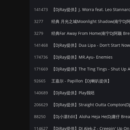
141473
【DjRay提供】J. Worra feat. Leo Stannard
3277
经典 月光之城Moonlight Shadow(南宁DJ阿颖 
3279
经典Far Away From Home(南宁DJ阿颖 Brea
141468
174736
【DjRay提供】MR.Ayu- Enemies
171669
【DjRay提供】The Ting Tings - Shut Up A
92665
王嘉尔 - Papillon【DJ喇叭提供】
140689
【DjRay提供】Play我呸
206629
【DjRay提供】Straight Outta Compton(DjAl
88250
【Dj小湛Edit】Aloha Heja He(Dj庸仔 Break
114627
【DjRay提供】DJ Alek-Z - Creepin' Up On