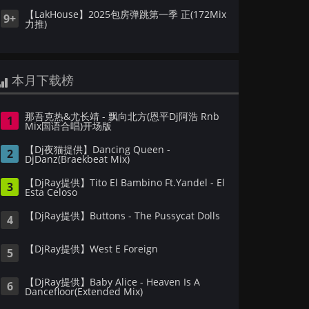
【LakHouse】2025包房弹跳第一季 正(172Mix
9+
力推)
本月下载榜
那吾克热&尤长靖 - 飘向北方(恩平Dj阿浩 Rnb
1
Mix国语合唱)开场版
【Dj夜猫提供】Dancing Queen -
2
DjDanz(Braekbeat Mix)
【DjRay提供】Tito El Bambino Ft.Yandel - El
3
Esta Celoso
【DjRay提供】Buttons - The Pussycat Dolls
4
【DjRay提供】West E Foreign
5
【DjRay提供】Baby Alice - Heaven Is A
6
Dancefloor(Extended Mix)