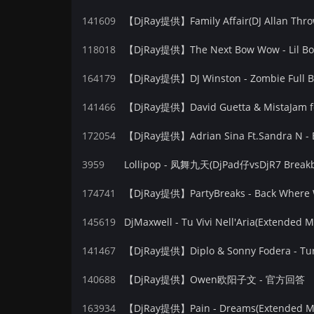
141609
【DjRay提供】Family Affair(DJ Allan Thr
118018
【DjRay提供】The Next Bow Wow - Lil Bo
164179
【DjRay提供】DJ Winston - Zombie Full Bas
141466
172054
【DjRay提供】Adrian Sina Ft.Sandra N - B
3959
Lollipop - 凤舞九天(DjPad仔vsDjR7 Breakb
174741
【DjRay提供】PartyBreaks - Back Where 
145619
DjMaxwell - Tu Vivi Nell'Aria(Extende
141467
【DjRay提供】Diplo & Sonny Fodera - Tur
140688
【DjRay提供】Owen欧阳子文 - 官方回答
163934
【DjRay提供】Pain - Dreams(Extended M