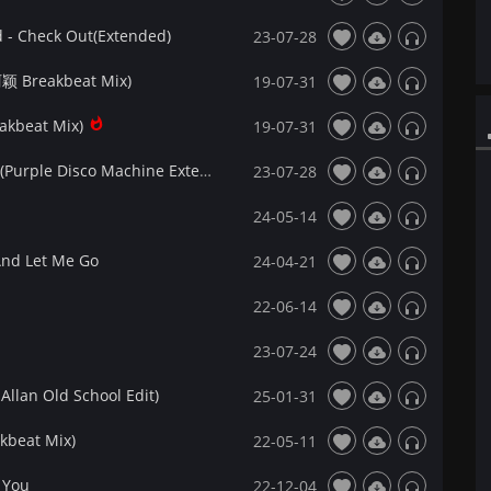
 - Check Out(Extended)
23-07-28
Breakbeat Mix)
19-07-31
kbeat Mix)
19-07-31
【DjRay提供】Dua Lipa - Don't Start Now(Purple Disco Machine Extended Mix)
23-07-28
24-05-14
nd Let Me Go
24-04-21
22-06-14
23-07-24
lan Old School Edit)
25-01-31
beat Mix)
22-05-11
 You
22-12-04