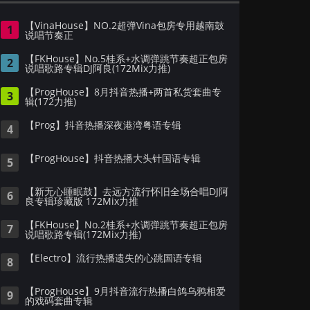
【VinaHouse】NO.2超弹Vina包房专用越南鼓
1
说唱节奏正
【FKHouse】No.5桂系+水调弹跳节奏超正包房
2
说唱歌路专辑DJ阿良(172Mix力推)
【ProgHouse】8月抖音热播+两首私货套曲专
3
辑(172力推)
【Prog】抖音热播深夜港湾粤语专辑
4
【ProgHouse】抖音热播大头针国语专辑
5
【新无心睡眠鼓】去远方流行怀旧全场合唱DJ阿
6
良专辑珍藏版 172Mix力推
【FKHouse】No.2桂系+水调弹跳节奏超正包房
7
说唱歌路专辑(172Mix力推)
【Electro】流行热播遗失的心跳国语专辑
8
【ProgHouse】9月抖音流行热播白鸽乌鸦相爱
9
的戏码套曲专辑