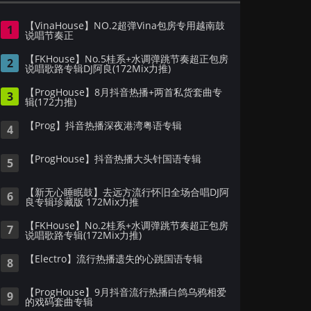
【VinaHouse】NO.2超弹Vina包房专用越南鼓
1
说唱节奏正
【FKHouse】No.5桂系+水调弹跳节奏超正包房
2
说唱歌路专辑DJ阿良(172Mix力推)
【ProgHouse】8月抖音热播+两首私货套曲专
3
辑(172力推)
【Prog】抖音热播深夜港湾粤语专辑
4
【ProgHouse】抖音热播大头针国语专辑
5
【新无心睡眠鼓】去远方流行怀旧全场合唱DJ阿
6
良专辑珍藏版 172Mix力推
【FKHouse】No.2桂系+水调弹跳节奏超正包房
7
说唱歌路专辑(172Mix力推)
【Electro】流行热播遗失的心跳国语专辑
8
【ProgHouse】9月抖音流行热播白鸽乌鸦相爱
9
的戏码套曲专辑