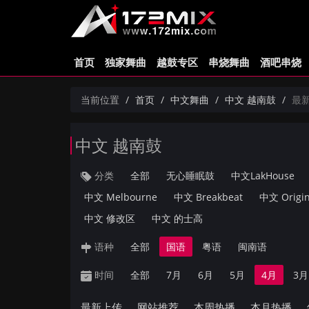
首页
独家舞曲
越鼓专区
串烧舞曲
酒吧串烧
当前位置
首页
中文舞曲
中文 越南鼓
最
中文 越南鼓
分类
全部
无心睡眠鼓
中文LakHouse
中文 Melbourne
中文 Breakbeat
中文 Origin
中文 修改区
中文 的士高
语种
全部
国语
粤语
闽南语
时间
全部
7月
6月
5月
4月
3月
最新上传
网站推荐
本周热播
本月热播