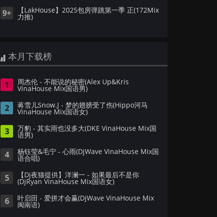
【LakHouse】2025包房弹跳第一季 正(172Mix
9+
力推)
本月下载榜
周杰伦 - 不能说的秘密(Alex Up&Kris
1
VinaHouse Mix国语男)
蒋雪儿Snow.J - 梦的翅膀受了伤(Hippo河马
2
VinaHouse Mix国语女)
万豹 - 其实雨也没多大(DKE VinaHouse Mix国
3
语男)
杨钰莹&毛宁 - 心雨(DjWave VinaHouse Mix国
4
语合唱)
【Dj夜猫提供】洋澜一 - 如果最后不是你
5
(DjRyan VinaHouse Mix国语女)
叶启田 - 爱拼才会赢(DjWave VinaHouse Mix
6
闽南语)