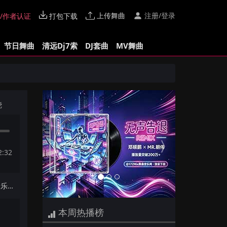
上传舞曲
注册/登录
/作者认证
打包下载
节日舞曲
清远Dj7索
DJ套曲
MV舞曲
Previous
Next
烧
2:32
下一首：Dj叶仔-全粤语Electro音乐不再说永远谁专辑172Mix串烧
本周热播榜