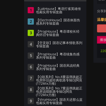
【LakHouse】粤语打雀英雄传
1
分享
包厢实用专辑套曲
温馨
【ElectroHouse】国语体面伤
2
感系列专辑套曲
【ProgHouse】粤语谭校长经
3
典怀旧专辑套曲
播
【空灵鼓】国语记事本情歌系列
4
专辑套曲
【ProgHouse】粤语续集伤感
5
系列专辑套曲
【ProgHouse】国语风说经典
6
系列专辑套曲
【Q鼓系列】No.8重温弹跳超正
7
包房怀旧超经典歌路专辑DJ阿良
(172Mix力推)
【Q鼓系列】No.7重温弹跳超正
8
包房说唱歌路专辑DJ阿良
(172Mix力推)
【VinaHouse】国语天还那么蓝
9
包厢实用专辑套曲