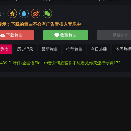
到：
提示：下载的舞曲不会有广告音插入音乐中
下载舞曲
收藏舞曲
播放MV
放列表
历史记录
最新舞曲
推荐舞曲
今日热播
本周热
220439 Dj叶仔-全国语Electro音乐何必骗你不想看见你哭流行专辑172Mix串烧