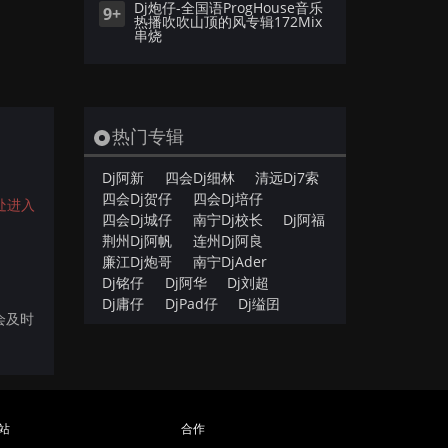
Dj炮仔-全国语ProgHouse音乐
9+
热播吹吹山顶的风专辑172Mix
串烧
热门专辑
。
Dj阿新
四会Dj细林
清远Dj7索
四会Dj贺仔
四会Dj培仔
处进入
四会Dj城仔
南宁Dj校长
Dj阿福
荆州Dj阿帆
连州Dj阿良
廉江Dj炮哥
南宁DjAder
Dj铭仔
Dj阿华
Dj刘超
Dj庸仔
DjPad仔
Dj缢囝
会及时
站
合作