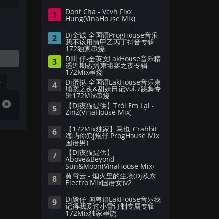
Dont Cha - Vavh Fixx
1
Hung(VinaHouse Mix)
Dj金诚-全国语ProgHouse音乐
2
我不该用情甲乙丙丁抖音专辑
172独家串烧
Dj叶仔-全英文LakHouse音乐精
3
选近期热播柬埔寨之夜专辑
172Mix串烧
播
Dj蛋挞-全国语LakHouse音乐柬
4
埔寨之夜&甜妹日记Vol.7跳舞专
辑172Mix串烧
【Dj夜猫提供】Trói Em Lại -
5
Zinz(VinaHouse Mix)
【172Mix独家】马也_Crabbit -
6
海屿你(Dj炮仔 ProgHouse Mix
国语男)
【Dj夜猫提供】
7
Above&Beyond -
Sun&Moon(VinaHouse Mix)
黄霄云 - 烟火里的尘埃(Dj欧东
8
Electro Mix国语女)v2
Dj聚仔-国粤语LakHouse音乐我
9
记得我爱过小雪订制专属专辑
172Mix独家串烧