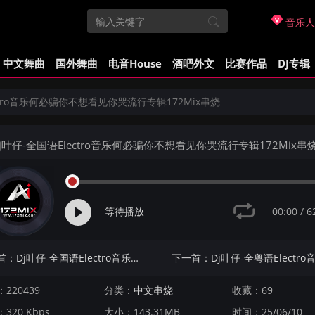
音乐人
中文舞曲
国外舞曲
电音House
酒吧外文
比赛作品
DJ专辑
ectro音乐何必骗你不想看见你哭流行专辑172Mix串烧
j叶仔-全国语Electro音乐何必骗你不想看见你哭流行专辑172Mix串
00:00
/
6
等待播放
上一首：Dj叶仔-全国语Electro音乐选择失忆只为你着迷流行专辑172Mix串烧
220439
分类：
中文串烧
收藏：69
320 Kbps
大小：143.31MB
时间：25/06/10