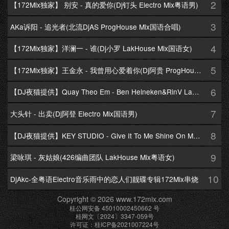
2
【172Mix独家】 别安 - 真的爱你(Dj钉头 Electro Mix粤语男)
3
AKa诉阳 - 追光者(北流DjAS ProgHouse Mix国语合唱)
4
【172Mix独家】洋澜一 - 谁(Dj小罗 LakHouse Mix国语女)
5
【172Mix独家】王金永 - 我曾用心爱着你(Dj阿贵 ProgHouse Mix国语男)
6
【DJ夜猫提供】Quay Theo Em - Ben Heineken&RinV LakHouse Mix
7
大头针 - 出卖(Dj阿登 Electro Mix国语男)
8
【DJ夜猫提供】KEY STUDIO - Give It To Me Shine On Me By Lambo Thea
9
梁咏琪 - 灰姑娘(426编曲团队 LakHouse Mix粤语女)
10
DjAkc-全粤语Electro音乐雨中的恋人们靓碟专辑172Mix串烧
Copyright © 2026 www.172mix.com
桂公网安备 45010002450662 号
桂网文〔2024〕3347-059号
许可证：桂ICP备2021007224号