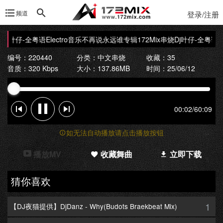
频道
登录/注册
Dj叶仔-全粤语Electro音乐不再说永远谁专辑172Mix串烧
Dj叶仔-全粤语El
编号：220440
分类：
中文串烧
收藏：35
音质：320 Kbps
大小：137.86MB
时间：25/06/12
00:02
/
60:09
如无法自动播放请点击播放按钮
播放MV
收藏舞曲
立即下载
猜你喜欢
1
【DJ夜猫提供】DjDanz - Why(Budots Braekbeat Mix)