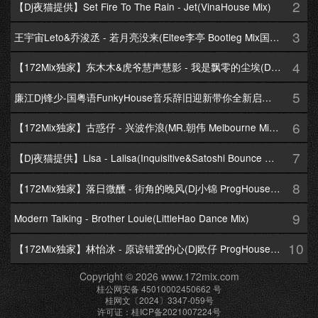
2
【Dj夜猫提供】Set Fire To The Rain - Jet(VinaHouse Mix)
3
王宇宙Leto&乔浚丞 - 若月亮没来(Eltee李亭 Bootleg Mix国语合唱)
4
【172Mix独家】东木木&虎爷慧声慧影 - 我是飘零的尘埃(Dj十三 Melbourne Mix国语男)
5
廉江Dj锋少-国粤语FunkyHouse音乐辞旧迎新带你全新启航跨年专辑172Mix串烧
6
【172Mix独家】古惑仔 - 兴波作浪(MR.朝伟 Melbourne Mix粤语男)
7
【Dj夜猫提供】Lisa - Lalisa(Inquisitive&Satoshi Bounce Mix)
8
【172Mix独家】落日微醺 - 街角的晚风(Dj小锦 ProgHouse Mix粤语女)
9
Modern Talking - Brother Louie(LittleHao Dance Mix)
10
【172Mix独家】林怡冰 - 原谅错爱的心(Dj欧仔 ProgHouse Mix粤语女)
Copyright © 2026 www.172mix.com
桂公网安备 45010002450662 号
桂网文〔2024〕3347-059号
许可证：桂ICP备2021007224号