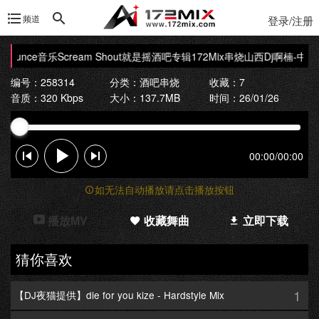
频道
登录/注册
unce音乐Scream Shout就是摇酒吧专辑172Mix串烧
山西Dj啊楠-中英文B
编号：258314
分类：
酒吧串烧
收藏：7
音质：320 Kbps
大小：137.7MB
时间：26/01/26
00:00
/
00:00
如无法自动播放请点击播放按钮
播放MV
收藏舞曲
立即下载
猜你喜欢
1
【DJ夜猫提供】die for you kize - Hardstyle Mix